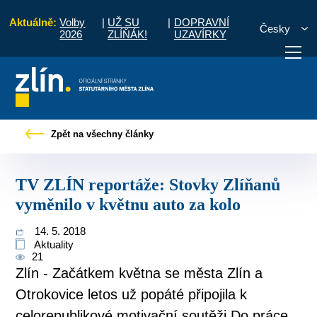
Aktuálně:
Volby
|
UŽ SU
|
DOPRAVNÍ
Česky
2026
ZLÍŇÁK!
UZAVÍRKY
vy
TV ZLÍN reportáže: Stovky Zlíňanů vyměnilo v květnu auto za kolo
Zpět na všechny články
otřebuji vyřídit
Potřebuji zaplatit
Diskuzní fór
TV ZLÍN reportáže: Stovky Zlíňanů
vyměnilo v květnu auto za kolo
14. 5. 2018
Aktuality
21
Zlín - Začátkem května se města Zlín a
Otrokovice letos už popáté připojila k
celorepublikové motivační soutěži Do práce