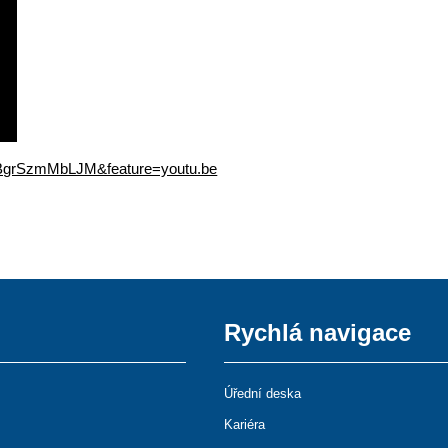
=BgrSzmMbLJM&feature=youtu.be
Rychlá navigace
Úřední deska
Kariéra