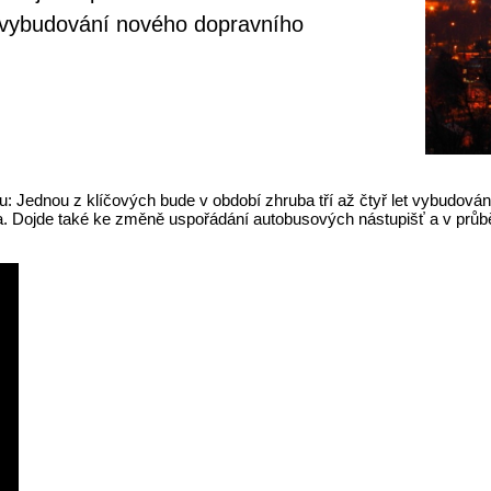
et vybudování nového dopravního
oru: Jednou z klíčových bude v období zhruba tří až čtyř let vybudo
a. Dojde také ke změně uspořádání autobusových nástupišť a v průbě