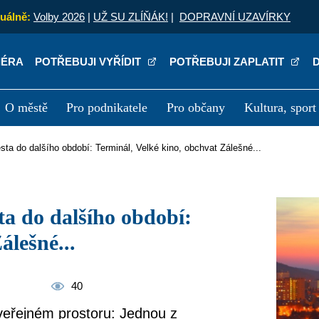
uálně:
Volby 2026
|
UŽ SU ZLÍŇÁK!
|
DOPRAVNÍ UZAVÍRKY
IÉRA
POTŘEBUJI VYŘÍDIT
POTŘEBUJI ZAPLATIT
O městě
Pro podnikatele
Pro občany
Kultura, sport
a
Kariéra
P
sta do dalšího období: Terminál, Velké kino, obchvat Zálešné...
álešné...
40
 veřejném prostoru: Jednou z