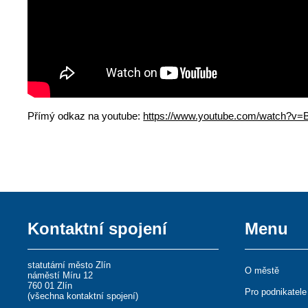
Přímý odkaz na youtube:
https://www.youtube.com/watch?v
Kontaktní spojení
Menu
statutární město Zlín
O městě
náměstí Míru 12
760 01 Zlín
Pro podnikatele
(
všechna kontaktní spojení
)