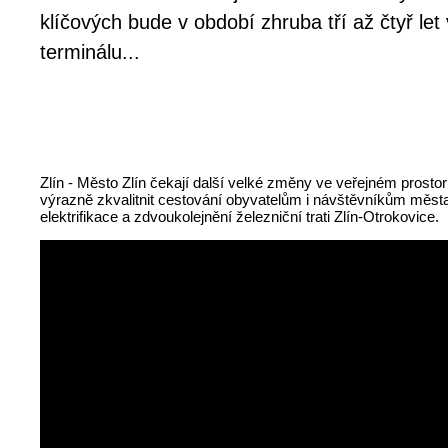
klíčových bude v období zhruba tří až čtyř l
terminálu...
Zlín - Město Zlín čekají další velké změny ve veřejném prost
výrazně zkvalitnit cestování obyvatelům i návštěvníkům měst
elektrifikace a zdvoukolejnění železniční trati Zlín-Otrokovice.