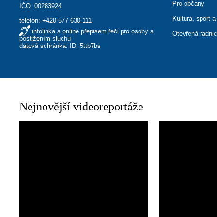
Pro občany
IČO: 00283924
Kultura, sport a
telefon:
+420 577 630 111
infolinka s online přepisem řeči pro osoby s
Otevřená radni
postižením sluchu
datová schránka: ID: 5ttb7bs
Nejnovější videoreportáže