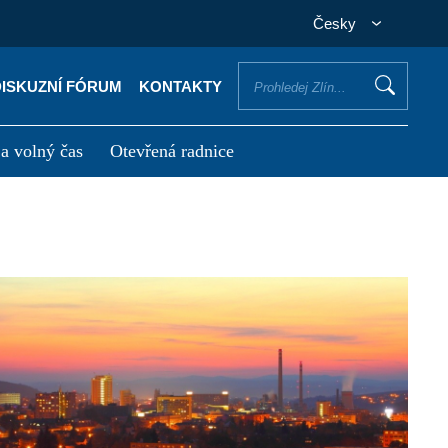
Česky
DISKUZNÍ FÓRUM
KONTAKTY
 a volný čas
Otevřená radnice
otřebuji vyřídit
Potřebuji zaplatit