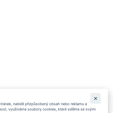
tránek, nabídli přizpůsobený obsah nebo reklamu a
 ankety, pozvánky na kulturní a sportovní akce?
st, využíváme soubory cookies, které sdílíme se svými