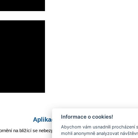
Informace o cookies!
Aplikace Mobilní rozhlas
Abychom vám usnadnili procházení s
rnění na blížící se nebezpečí, odstávky, poruchy a výpadky energií,
mohli anonymně analyzovat návštěvno