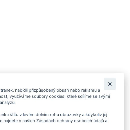
tránek, nabídli přizpůsobený obsah nebo reklamu a
 ankety, pozvánky na kulturní a sportovní akce?
st, využíváme soubory cookies, které sdílíme se svými
 analýzu.
konku štítu v levém dolním rohu obrazovky a kdykoliv jej
e najdete v našich Zásadách ochrany osobních údajů a