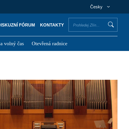
Česky
DISKUZNÍ FÓRUM
KONTAKTY
 a volný čas
Otevřená radnice
otřebuji vyřídit
Potřebuji zaplatit