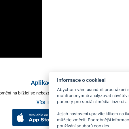
Informace o cookies!
Aplikace Mobilní rozhlas
Abychom vám usnadnili procházení s
rnění na blížící se nebezpečí, odstávky, poruchy a výpadky energií,
mohli anonymně analyzovat návštěvno
partnery pro sociální média, inzerci a
Více informací o aplikaci
Jejich nastavení upravíte klikem na i
můžete změnit. Podrobnější informac
používání souborů cookies.