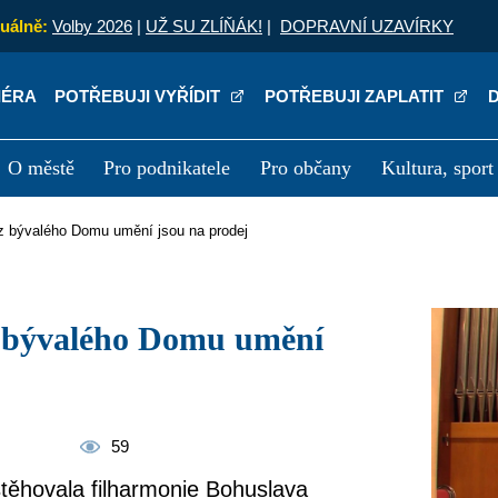
uálně:
Volby 2026
|
UŽ SU ZLÍŇÁK!
|
DOPRAVNÍ UZAVÍRKY
IÉRA
POTŘEBUJI VYŘÍDIT
POTŘEBUJI ZAPLATIT
O městě
Pro podnikatele
Pro občany
Kultura, sport
a
Kariéra
P
 z bývalého Domu umění jsou na prodej
59
těhovala filharmonie Bohuslava