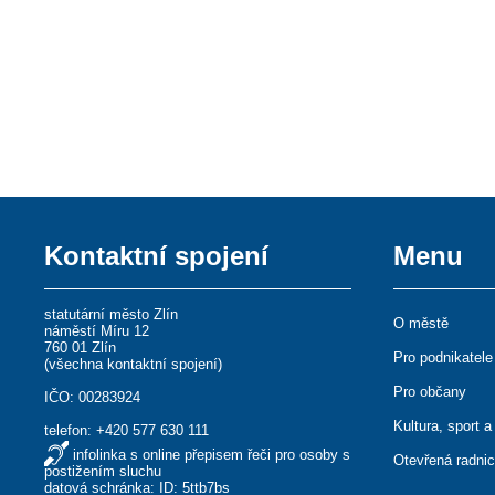
Kontaktní spojení
Menu
statutární město Zlín
O městě
náměstí Míru 12
760 01 Zlín
Pro podnikatele
(
všechna kontaktní spojení
)
Pro občany
IČO: 00283924
Kultura, sport a
telefon:
+420 577 630 111
infolinka s online přepisem řeči pro osoby s
Otevřená radni
postižením sluchu
datová schránka: ID: 5ttb7bs