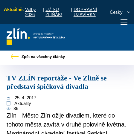
Aktuálně:
Volby
|
UŽ SU
|
DOPRAVNÍ
Česky
2026
ZLÍŇÁK!
UZAVÍRKY
vé zprávy
TV ZLÍN reportáže - Ve Zlíně se představí špičková divadla
Zpět na všechny články
otřebuji vyřídit
Potřebuji zaplatit
Diskuzní fór
TV ZLÍN reportáže - Ve Zlíně se
představí špičková divadla
25. 4. 2017
Aktuality
36
Zlín - Město Zlín ožije divadlem, které do
tohoto města zavítá v druhé polovině května.
Mezinárodní divadelní festival Setkání