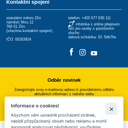
Kontaktní spojení
statutární město Zlín
telefon:
+420 577 630 111
náměstí Míru 12
infolinka s online přepisem
760 01 Zlín
řeči pro osoby s postižením
(
všechna kontaktní spojení
)
sluchu
datová schránka: ID: 5ttb7bs
IČO: 00283924
Odběr novinek
Zaregistrujte svou e-mailovou adresu k pravidelnému odběru
aktuálních informací z našeho webu
Informace o cookies!
Přihlásit se k odběru
Abychom vám usnadnili procházení stránek,
nabídli přizpůsobený obsah nebo reklamu a mohli
anonymně analyzovat návštěvnost, využíváme