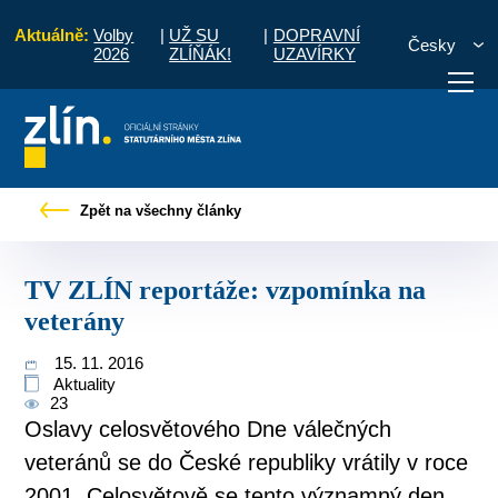
Aktuálně:
Volby
|
UŽ SU
|
DOPRAVNÍ
Česky
2026
ZLÍŇÁK!
UZAVÍRKY
 občany
Tiskové zprávy
TV ZLÍN reportáže: vzpomínka na veterány
Zpět na všechny články
otřebuji vyřídit
Potřebuji zaplatit
Diskuzní fór
TV ZLÍN reportáže: vzpomínka na
veterány
15. 11. 2016
Aktuality
23
Oslavy celosvětového Dne válečných
veteránů se do České republiky vrátily v roce
2001. Celosvětově se tento významný den