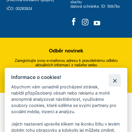
sluchu
datová schránka: ID: 5ttb7bs
IČO: 00283924
Odběr novinek
Zaregistrujte svou e-mailovou adresu k pravidelnému odběru
aktuálních informací z našeho webu
Informace o cookies!
Přihlásit se k odběru
Abychom vám usnadnili procházení stránek,
nabídli přizpůsobený obsah nebo reklamu a mohli
anonymně analyzovat návštěvnost, využíváme
Aplikace Mobilní rozhlas
soubory cookies, které sdílíme se svými partnery pro
sociální média, inzerci a analýzu.
Chcete dostávat do svého mobilu či mailu upozornění na
blížící se nebezpečí, odstávky, poruchy a výpadky energií,
Jejich nastavení upravíte klikem na ikonku štítu v levém
ankety, pozvánky na kulturní a sportovní akce?
dolním rohu obrazovky a kdykoliv jej můžete změnit.