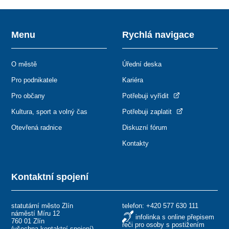
Menu
Rychlá navigace
O městě
Úřední deska
Pro podnikatele
Kariéra
Pro občany
Potřebuji vyřídit
Kultura, sport a volný čas
Potřebuji zaplatit
Otevřená radnice
Diskuzní fórum
Kontakty
Kontaktní spojení
statutární město Zlín
telefon:
+420 577 630 111
náměstí Míru 12
infolinka s online přepisem
760 01 Zlín
řeči pro osoby s postižením
(
všechna kontaktní spojení
)