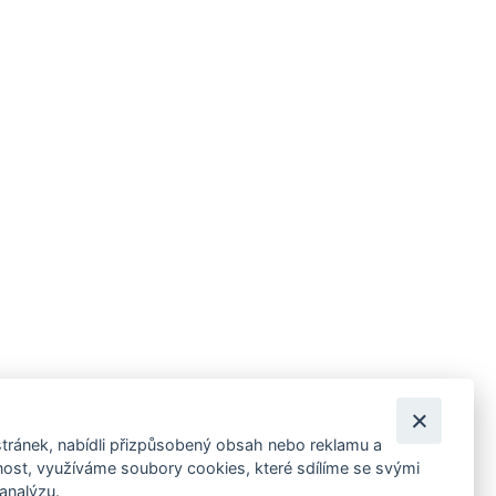
tránek, nabídli přizpůsobený obsah nebo reklamu a
 ankety, pozvánky na kulturní a sportovní akce?
st, využíváme soubory cookies, které sdílíme se svými
 analýzu.