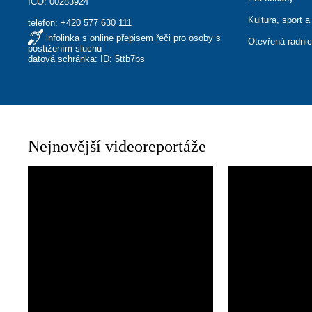
IČO: 00283924
Kultura, sport a
telefon:
+420 577 630 111
infolinka s online přepisem řeči pro osoby s
Otevřená radni
postižením sluchu
datová schránka: ID: 5ttb7bs
Nejnovější videoreportáže