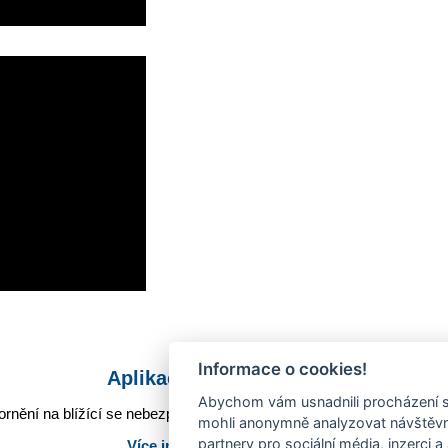
Informace o cookies!
Aplikace Mobilní rozhlas
Abychom vám usnadnili procházení s
rnění na blížící se nebezpečí, odstávky, poruchy a výpadky energií,
mohli anonymně analyzovat návštěvno
partnery pro sociální média, inzerci a
Více informací o aplikaci