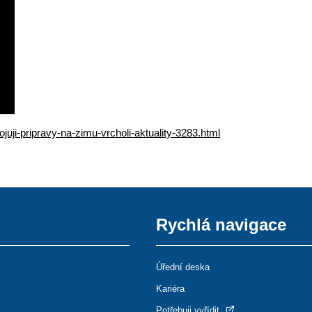
ojuji-pripravy-na-zimu-vrcholi-aktuality-3283.html
Rychlá navigace
Úřední deska
Kariéra
Potřebuji vyřídit