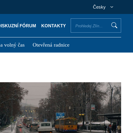
Česky
DISKUZNÍ FÓRUM
KONTAKTY
 a volný čas
Otevřená radnice
otřebuji vyřídit
Potřebuji zaplatit