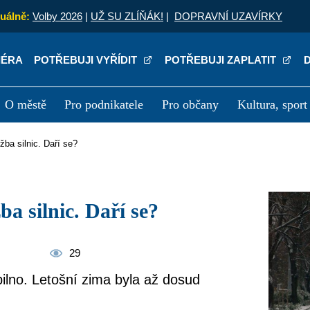
uálně:
Volby 2026
|
UŽ SU ZLÍŇÁK!
|
DOPRAVNÍ UZAVÍRKY
IÉRA
POTŘEBUJI VYŘÍDIT
POTŘEBUJI ZAPLATIT
O městě
Pro podnikatele
Pro občany
Kultura, sport
a
Kariéra
P
žba silnic. Daří se?
a silnic. Daří se?
29
ilno. Letošní zima byla až dosud