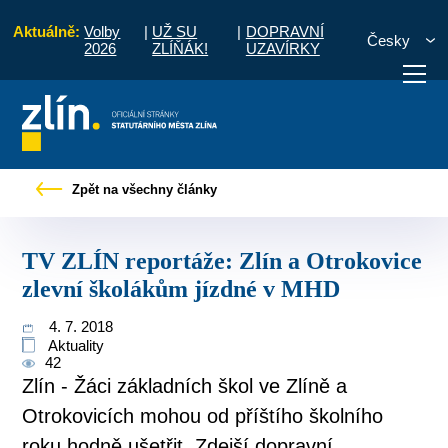
Aktuálně:
Volby
|
UŽ SU
|
DOPRAVNÍ
Česky
2026
ZLÍŇÁK!
UZAVÍRKY
TV ZLÍN reportáže: Zlín a Otrokovice zlevní školákům jízdné v MHD
Zpět na všechny články
otřebuji vyřídit
Potřebuji zaplatit
Diskuzní fór
TV ZLÍN reportáže: Zlín a Otrokovice
zlevní školákům jízdné v MHD
4. 7. 2018
Aktuality
42
Zlín - Žáci základních škol ve Zlíně a
Otrokovicích mohou od příštího školního
roku hodně ušetřit. Zdejší dopravní