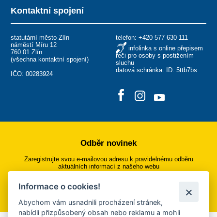
Kontaktní spojení
statutární město Zlín
telefon:
+420 577 630 111
náměstí Míru 12
infolinka s online přepisem
760 01 Zlín
řeči pro osoby s postižením
(
všechna kontaktní spojení
)
sluchu
datová schránka: ID: 5ttb7bs
IČO: 00283924
Odběr novinek
Zaregistrujte svou e-mailovou adresu k pravidelnému odběru
aktuálních informací z našeho webu
Informace o cookies!
Přihlásit se k odběru
Abychom vám usnadnili procházení stránek,
nabídli přizpůsobený obsah nebo reklamu a mohli