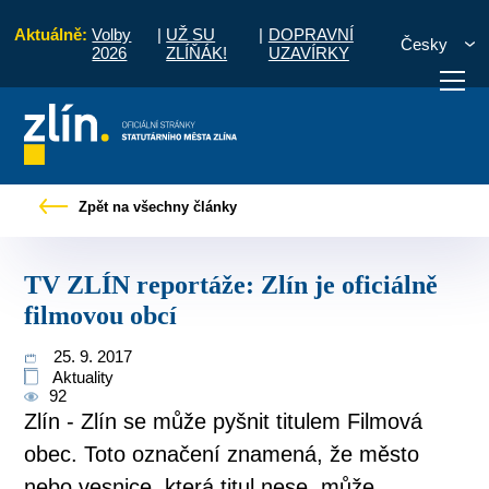
Aktuálně:
Volby
|
UŽ SU
|
DOPRAVNÍ
Česky
2026
ZLÍŇÁK!
UZAVÍRKY
y
Tiskové zprávy
TV ZLÍN reportáže: Zlín je oficiálně filmovou obcí
Zpět na všechny články
otřebuji vyřídit
Potřebuji zaplatit
Diskuzní fór
TV ZLÍN reportáže: Zlín je oficiálně
filmovou obcí
25. 9. 2017
Aktuality
92
Zlín - Zlín se může pyšnit titulem Filmová
obec. Toto označení znamená, že město
nebo vesnice, která titul nese, může