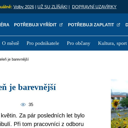
uálně:
Volby 2026
|
UŽ SU ZLÍŇÁK!
|
DOPRAVNÍ UZAVÍRKY
IÉRA
POTŘEBUJI VYŘÍDIT
POTŘEBUJI ZAPLATIT
O městě
Pro podnikatele
Pro občany
Kultura, sport
a
Kariéra
P
eleň je barevnější
eň je barevnější
35
 květin. Za pár posledních let bylo
bulí. Při tom pracovníci z odboru