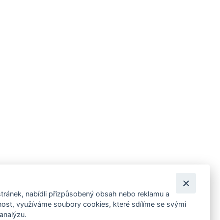
tránek, nabídli přizpůsobený obsah nebo reklamu a
 ankety, pozvánky na kulturní a sportovní akce?
st, využíváme soubory cookies, které sdílíme se svými
 analýzu.