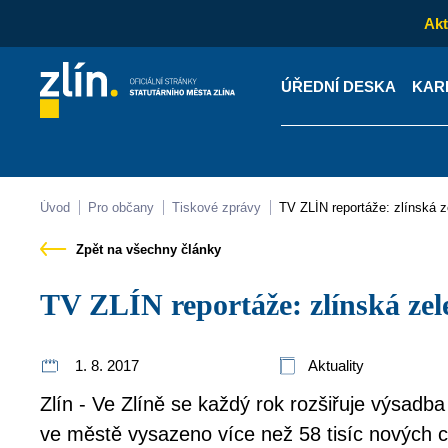
Akt
ÚŘEDNÍ DESKA
KAR
Kontakty
Úřední desk
Úvod
Pro občany
Tiskové zprávy
TV ZLÍN reportáže: zlínská z
Zpět na všechny články
TV ZLÍN reportáže: zlínská zel
1. 8. 2017
Aktuality
Zlín - Ve Zlíně se každý rok rozšiřuje výsadba
ve městě vysazeno více než 58 tisíc nových ci