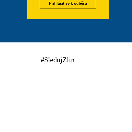
Přihlásit se k odběru
#SledujZlin