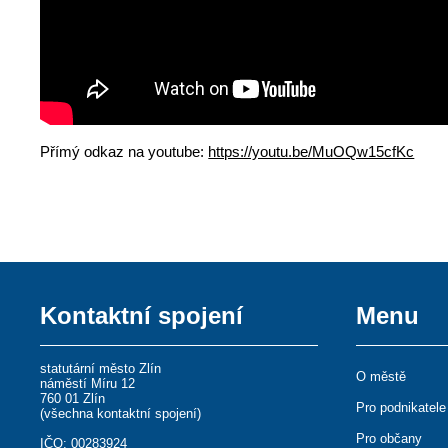
Přímý odkaz na youtube:
https://youtu.be/MuOQw15cfKc
Kontaktní spojení
Menu
statutární město Zlín
O městě
náměstí Míru 12
760 01 Zlín
Pro podnikatele
(
všechna kontaktní spojení
)
Pro občany
IČO: 00283924