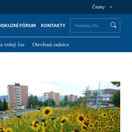
Česky
DISKUZNÍ FÓRUM
KONTAKTY
 a volný čas
Otevřená radnice
otřebuji vyřídit
Potřebuji zaplatit