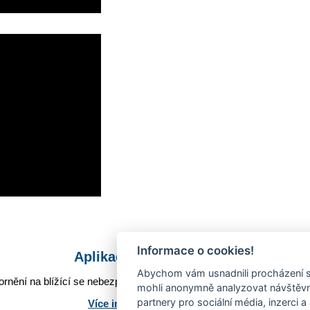
Informace o cookies!
Aplikace Mobilní rozhlas
Abychom vám usnadnili procházení s
rnění na blížící se nebezpečí, odstávky, poruchy a výpadky energií,
mohli anonymně analyzovat návštěvno
partnery pro sociální média, inzerci a
Více informací o aplikaci