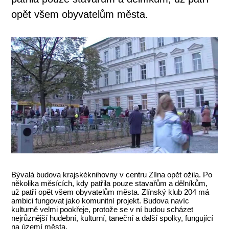
opět všem obyvatelům města.
Bývalá budova krajskéknihovny v centru Zlína opět ožila. Po
několika měsících, kdy patřila pouze stavařům a dělníkům,
už patří opět všem obyvatelům města. Zlínský klub 204 má
ambici fungovat jako komunitní projekt. Budova navíc
kulturně velmi pookřeje, protože se v ní budou scházet
nejrůznější hudební, kulturní, taneční a další spolky, fungující
na území města.