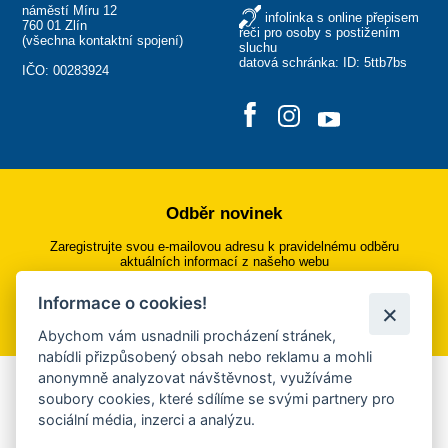
náměstí Míru 12
infolinka s online přepisem
760 01 Zlín
řeči pro osoby s postižením
(
všechna kontaktní spojení
)
sluchu
datová schránka: ID: 5ttb7bs
IČO: 00283924
Odběr novinek
Zaregistrujte svou e-mailovou adresu k pravidelnému odběru
aktuálních informací z našeho webu
Informace o cookies!
Přihlásit se k odběru
Abychom vám usnadnili procházení stránek,
nabídli přizpůsobený obsah nebo reklamu a mohli
anonymně analyzovat návštěvnost, využíváme
Aplikace Mobilní rozhlas
soubory cookies, které sdílíme se svými partnery pro
sociální média, inzerci a analýzu.
Chcete dostávat do svého mobilu či mailu upozornění na
blížící se nebezpečí, odstávky, poruchy a výpadky energií,