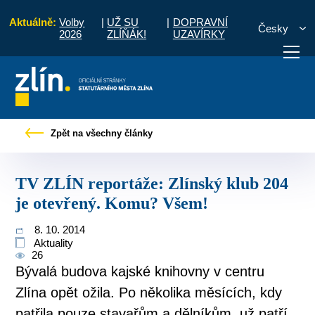
Aktuálně:
Volby
|
UŽ SU
|
DOPRAVNÍ
Česky
2026
ZLÍŇÁK!
UZAVÍRKY
právy
TV ZLÍN reportáže: Zlínský klub 204 je otevřený. Komu? Všem!
Zpět na všechny články
otřebuji vyřídit
Potřebuji zaplatit
Diskuzní fór
TV ZLÍN reportáže: Zlínský klub 204
je otevřený. Komu? Všem!
8. 10. 2014
Aktuality
26
Bývalá budova kajské knihovny v centru
Zlína opět ožila. Po několika měsících, kdy
patřila pouze stavařům a dělníkům, už patří