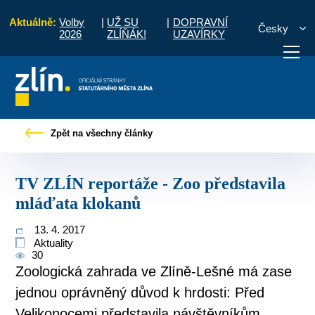
Aktuálně:
Volby
|
UŽ SU
|
DOPRAVNÍ
Česky
2026
ZLÍŇÁK!
UZAVÍRKY
Tiskové zprávy
TV ZLÍN reportáže - Zoo představila mláďata klokanů
Zpět na všechny články
otřebuji vyřídit
Potřebuji zaplatit
Diskuzní fór
TV ZLÍN reportáže - Zoo představila
mláďata klokanů
13. 4. 2017
Aktuality
30
Zoologická zahrada ve Zlíně-Lešné má zase
jednou oprávněný důvod k hrdosti: Před
Velikonocemi představila návštěvníkům