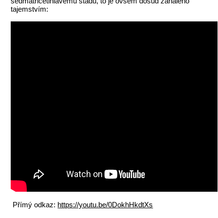
sedmatřicetihlavému stádu, to je ovšem dosud zahaleno
tajemstvím:
Přímý odkaz:
https://youtu.be/0DokhHkdtXs