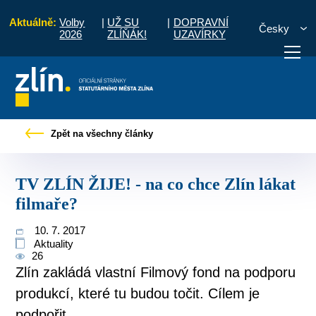
Aktuálně:
Volby
|
UŽ SU
|
DOPRAVNÍ
Česky
2026
ZLÍŇÁK!
UZAVÍRKY
čany
Tiskové zprávy
TV ZLÍN ŽIJE! - na co chce Zlín lákat filmaře?
Zpět na všechny články
otřebuji vyřídit
Potřebuji zaplatit
Diskuzní fór
TV ZLÍN ŽIJE! - na co chce Zlín lákat
filmaře?
10. 7. 2017
Aktuality
26
Zlín zakládá vlastní Filmový fond na podporu
produkcí, které tu budou točit. Cílem je
podpořit...