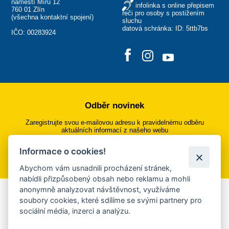
náměstí Míru 12
infolinka s online přepisem
760 01 Zlín
řeči pro osoby s postižením
(
všechna kontaktní spojení
)
sluchu
datová schránka: ID: 5ttb7bs
IČO: 00283924
Odběr novinek
Zaregistrujte svou e-mailovou adresu k pravidelnému odběru
aktuálních informací z našeho webu
Informace o cookies!
Přihlásit se k odběru
Abychom vám usnadnili procházení stránek,
nabídli přizpůsobený obsah nebo reklamu a mohli
anonymně analyzovat návštěvnost, využíváme
Aplikace Mobilní rozhlas
soubory cookies, které sdílíme se svými partnery pro
sociální média, inzerci a analýzu.
Chcete dostávat do svého mobilu či mailu upozornění na
blížící se nebezpečí, odstávky, poruchy a výpadky energií,