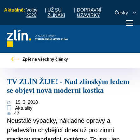
Aktuálně:
Volby
|
UŽ SU
|
DOPRAVNÍ
Česky
2026
ZLÍŇÁK!
UZAVÍRKY
TV ZLÍN ŽIJE! - Nad zlínským ledem se objeví nová moderní kostka
Zpět na všechny články
otřebuji vyřídit
Potřebuji zaplatit
Diskuzní fór
TV ZLÍN ŽIJE! - Nad zlínským ledem
se objeví nová moderní kostka
19. 3. 2018
Aktuality
42
Neustálé výpadky, nákladné opravy a
především chybějící dnes už pro zimní
stadiony standardní systémy. To jsou jen