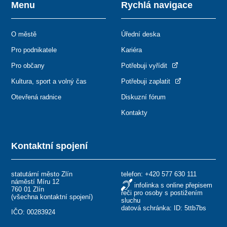
Menu
Rychlá navigace
O městě
Úřední deska
Pro podnikatele
Kariéra
Pro občany
Potřebuji vyřídit
Kultura, sport a volný čas
Potřebuji zaplatit
Otevřená radnice
Diskuzní fórum
Kontakty
Kontaktní spojení
statutární město Zlín
telefon:
+420 577 630 111
náměstí Míru 12
infolinka s online přepisem
760 01 Zlín
řeči pro osoby s postižením
(
všechna kontaktní spojení
)
sluchu
datová schránka: ID: 5ttb7bs
IČO: 00283924