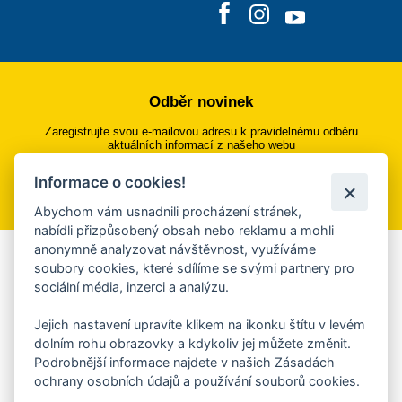
Odběr novinek
Zaregistrujte svou e-mailovou adresu k pravidelnému odběru
aktuálních informací z našeho webu
Informace o cookies!
Přihlásit se k odběru
Abychom vám usnadnili procházení stránek,
nabídli přizpůsobený obsah nebo reklamu a mohli
anonymně analyzovat návštěvnost, využíváme
Aplikace Mobilní rozhlas
soubory cookies, které sdílíme se svými partnery pro
sociální média, inzerci a analýzu.
Chcete dostávat do svého mobilu či mailu upozornění na
blížící se nebezpečí, odstávky, poruchy a výpadky energií,
Jejich nastavení upravíte klikem na ikonku štítu v levém
ankety, pozvánky na kulturní a sportovní akce?
dolním rohu obrazovky a kdykoliv jej můžete změnit.
Více informací o aplikaci
Podrobnější informace najdete v našich Zásadách
ochrany osobních údajů a používání souborů cookies.