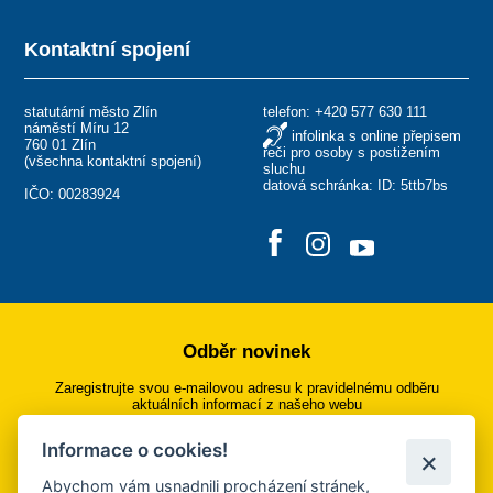
Kontaktní spojení
statutární město Zlín
telefon:
+420 577 630 111
náměstí Míru 12
infolinka s online přepisem
760 01 Zlín
řeči pro osoby s postižením
(
všechna kontaktní spojení
)
sluchu
datová schránka: ID: 5ttb7bs
IČO: 00283924
Odběr novinek
Zaregistrujte svou e-mailovou adresu k pravidelnému odběru
aktuálních informací z našeho webu
Informace o cookies!
Přihlásit se k odběru
Abychom vám usnadnili procházení stránek,