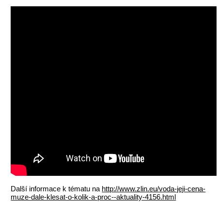
Další informace k tématu na
http://www.zlin.eu/voda-jeji-cena-
muze-dale-klesat-o-kolik-a-proc--aktuality-4156.html