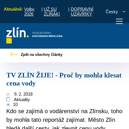
Aktuálně:
Volby
|
UŽ SU
|
DOPRAVNÍ
Česky
2026
ZLÍŇÁK!
UZAVÍRKY
y
Tiskové zprávy
TV ZLÍN ŽIJE! - Proč by mohla klesat cena vody
Zpět na všechny články
otřebuji vyřídit
Potřebuji zaplatit
Diskuzní fór
TV ZLÍN ŽIJE! - Proč by mohla klesat
cena vody
9. 2. 2018
Aktuality
10
Kdo se zajímá o vodárenství na Zlínsku, toho
by mohla tato reportáž zajímat. Město Zlín
hledá další cesty, jak zlevnit cenu vody.