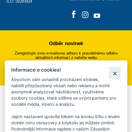
IČO: 00283924
Odběr novinek
Zaregistrujte svou e-mailovou adresu k pravidelnému odběru
aktuálních informací z našeho webu
Informace o cookies!
Přihlásit se k odběru
Abychom vám usnadnili procházení stránek,
nabídli přizpůsobený obsah nebo reklamu a mohli
anonymně analyzovat návštěvnost, využíváme
Aplikace Mobilní rozhlas
soubory cookies, které sdílíme se svými partnery pro
sociální média, inzerci a analýzu.
Chcete dostávat do svého mobilu či mailu upozornění na
blížící se nebezpečí, odstávky, poruchy a výpadky energií,
Jejich nastavení upravíte klikem na ikonku štítu v levém
ankety, pozvánky na kulturní a sportovní akce?
dolním rohu obrazovky a kdykoliv jej můžete změnit.
Více informací o aplikaci
Podrobnější informace najdete v našich Zásadách