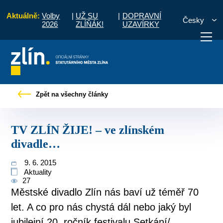
Aktuálně:
Volby
|
UŽ SU
|
DOPRAVNÍ
Česky
2026
ZLÍŇÁK!
UZAVÍRKY
Pro občany
Tiskové zprávy
TV ZLÍN ŽIJE! – ve zlínském divadle…
Zpět na všechny články
otřebuji vyřídit
Potřebuji zaplatit
Diskuzní fór
TV ZLÍN ŽIJE! – ve zlínském
divadle…
9. 6. 2015
Aktuality
27
Městské divadlo Zlín nás baví už téměř 70
let. A co pro nás chystá dál nebo jaký byl
jubilejní 20. ročník festivalu Setkání/