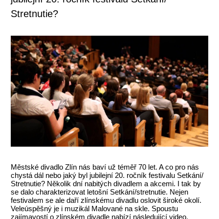
Stretnutie?
Městské divadlo Zlín nás baví už téměř 70 let. A co pro nás
chystá dál nebo jaký byl jubilejní 20. ročník festivalu Setkání/
Stretnutie? Několik dní nabitých divadlem a akcemi. I tak by
se dalo charakterizovat letošní Setkání/stretnutie. Nejen
festivalem se ale daří zlínskému divadlu oslovit široké okolí.
Veleúspěšný je i muzikál Malované na skle. Spoustu
zajímavostí o zlínském divadle nabízí následující video.