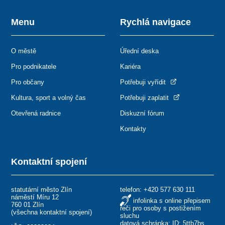
Menu
Rychlá navigace
O městě
Úřední deska
Pro podnikatele
Kariéra
Pro občany
Potřebuji vyřídit
Kultura, sport a volný čas
Potřebuji zaplatit
Otevřená radnice
Diskuzní fórum
Kontakty
Kontaktní spojení
statutární město Zlín
telefon:
+420 577 630 111
náměstí Míru 12
infolinka s online přepisem
760 01 Zlín
řeči pro osoby s postižením
(
všechna kontaktní spojení
)
sluchu
datová schránka: ID: 5ttb7bs