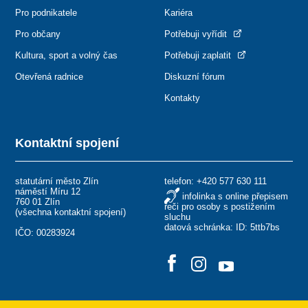
Pro podnikatele
Kariéra
Pro občany
Potřebuji vyřídit
Kultura, sport a volný čas
Potřebuji zaplatit
Otevřená radnice
Diskuzní fórum
Kontakty
Kontaktní spojení
statutární město Zlín
telefon:
+420 577 630 111
náměstí Míru 12
infolinka s online přepisem
760 01 Zlín
řeči pro osoby s postižením
(
všechna kontaktní spojení
)
sluchu
datová schránka: ID: 5ttb7bs
IČO: 00283924