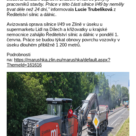
pracovníků stavby. Práce v této části silnice I/49 by neměly
trvat déle než 24 dní,"
informovala
Lucie Trubelíková
z
Ředitelství silnic a dálnic.
Avizovaná oprava silnice I/49 ve Zlíně v úseku u
supermarketu Lidl na Dílech a křižovatky u krajské
nemocnice zahájilo Ředitelství silnic a dálnic v pondělí 1.
června. Práce se budou týkat obnovy povrchu vozovky v
úseku dlouhém přibližně 1 200 metrů.
Podrobnosti
na:
https://marushka.zlin.eu/marushka/default.aspx?
ThemeId=161616