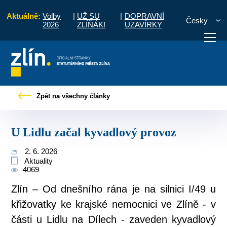
Aktuálně:
Volby
|
UŽ SU
|
DOPRAVNÍ
Česky
2026
ZLÍŇÁK!
UZAVÍRKY
Úvod
Pro občany
Tiskové zprávy
U Lidlu začal kyvadlový provoz
Zpět na všechny články
otřebuji vyřídit
Potřebuji zaplatit
Diskuzní fór
U Lidlu začal kyvadlový provoz
2. 6. 2026
Aktuality
4069
Zlín – Od dnešního rána je na silnici I/49 u
křižovatky ke krajské nemocnici ve Zlíně - v
části u Lidlu na Dílech - zaveden kyvadlový