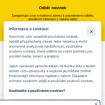
Odběr novinek
Zaregistrujte svou e-mailovou adresu k pravidelnému odběru
aktuálních informací z našeho webu
Informace o cookies!
Přihlásit se k odběru
Abychom vám usnadnili procházení stránek,
nabídli přizpůsobený obsah nebo reklamu a mohli
anonymně analyzovat návštěvnost, využíváme
Aplikace Mobilní rozhlas
soubory cookies, které sdílíme se svými partnery pro
sociální média, inzerci a analýzu.
Chcete dostávat do svého mobilu či mailu upozornění na
blížící se nebezpečí, odstávky, poruchy a výpadky energií,
Jejich nastavení upravíte klikem na ikonku štítu v levém
ankety, pozvánky na kulturní a sportovní akce?
dolním rohu obrazovky a kdykoliv jej můžete změnit.
Více informací o aplikaci
Podrobnější informace najdete v našich Zásadách
ochrany osobních údajů a používání souborů cookies.
Souhlasíte s používáním cookies?
© 2026 Magistrát města Zlína
Prohlášení o používání cookies
Ano, souhlasím
všechna práva vyhrazena
Ochrana osobních údajů