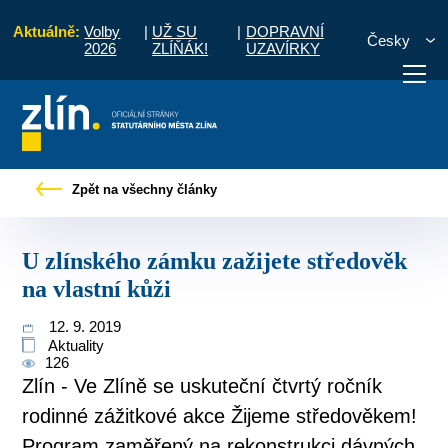
Aktuálně:
Volby
|
UŽ SU
|
DOPRAVNÍ
Česky
2026
ZLÍŇÁK!
UZAVÍRKY
Tiskové zprávy
U zlínského zámku zažijete středověk na vlastní kůži
Zpět na všechny články
otřebuji vyřídit
Potřebuji zaplatit
Diskuzní fór
U zlínského zámku zažijete středověk
na vlastní kůži
12. 9. 2019
Aktuality
126
Zlín - Ve Zlíně se uskuteční čtvrtý ročník
rodinné zážitkové akce Žijeme středověkem!
Program zaměřený na rekonstrukci dávných