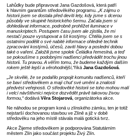
Lahůdky bude připravovat Jana Gazdošová, která patří
k hlavním garantům středověkého programu.
„K zájmu o
historii jsem se dostala před devíti lety, kdy jsme s dcerou
působily ve skupině historického šermu. Začala jsem si
dohledávat informace, podrobně prohlížet iluminace v
manuskriptech. Postupem času jsem ale zjistila, že mi
nestačí pouze vystupovat a šít kostýmy. Chtěla jsem se s
ostatními podělit o své nabité informace ohledně technik
zpracování kostýmů, účesů, zavití hlavy a poslední dobou
také o vaření. Založili jsme spolek Čeládka řemeslná, a teď
se pokoušíme s podobnými nadšenci předvádět trochu jinou
historii. Tu pravou. A věřím tomu, že budeme každým dalším
rokem ještě lepší a věrohodnější,“
říká
Jana Gazdošová
.
„Je skvělé, že se podařilo propojit komunitu nadšenců, kteří
se baví středověkem a mají chuť své umění a znalosti
předvést veřejnosti. O středověké historii se toho mohou malí
i velcí návštěvníci nejvíce dozvědět právě takovou živou
formou,“
dodává
Věra Stojarová
, organizátorka akce.
Ne náhodou se program koná u zlínského zámku, ten je totiž
nejstarší dochovanou stavbou ve Zlíně a již v době
středověku na jeho místě stávala malá gotická tvrz.
Akce Žijeme středověkem je podporována Statutárním
městem Zlín jako součást projektu Živý Zlín.