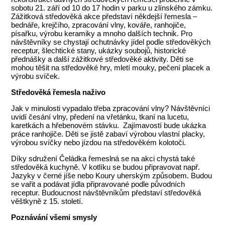
sobotu 21. září od 10 do 17 hodin v parku u zlínského zámku.
Zážitková středověká akce představí někdejší řemesla –
bednáře, krejčího, zpracování vlny, kováře, ranhojiče,
písařku, výrobu keramiky a mnoho dalších technik. Pro
návštěvníky se chystají ochutnávky jídel podle středověkých
receptur, šlechtické stany, ukázky soubojů, historické
přednášky a další zážitkové středověké aktivity. Děti se
mohou těšit na středověké hry, mletí mouky, pečení placek a
výrobu svíček.
Středověká řemesla naživo
Jak v minulosti vypadalo třeba zpracování vlny? Návštěvníci
uvidí česání vlny, předení na vřetánku, tkaní na lucetu,
karetkách a hřebenovém stávku. Zajímavostí bude ukázka
práce ranhojiče. Děti se jistě zabaví výrobou vlastní placky,
výrobou svíčky nebo jízdou na středověkém kolotoči.
Díky sdružení Čeládka řemeslná se na akci chystá také
středověká kuchyně. V kotlíku se budou připravovat např.
Jazyky v černé jíše nebo Koury uherským způsobem. Budou
se vařit a podávat jídla připravované podle původních
receptur. Budoucnost návštěvníkům představí středověká
věštkyně z 15. století.
Poznávání všemi smysly