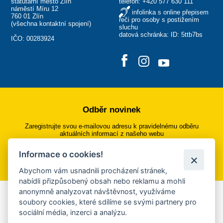
statutární město Zlín
telefon:
+420 577 630 111
náměstí Míru 12
infolinka s online přepisem
760 01 Zlín
řeči pro osoby s postižením
(
všechna kontaktní spojení
)
sluchu
datová schránka: ID: 5ttb7bs
IČO: 00283924
Odběr novinek
Zaregistrujte svou e-mailovou adresu k pravidelnému odběru
aktuálních informací z našeho webu
Informace o cookies!
Přihlásit se k odběru
Abychom vám usnadnili procházení stránek,
nabídli přizpůsobený obsah nebo reklamu a mohli
anonymně analyzovat návštěvnost, využíváme
Aplikace Mobilní rozhlas
soubory cookies, které sdílíme se svými partnery pro
sociální média, inzerci a analýzu.
Chcete dostávat do svého mobilu či mailu upozornění na