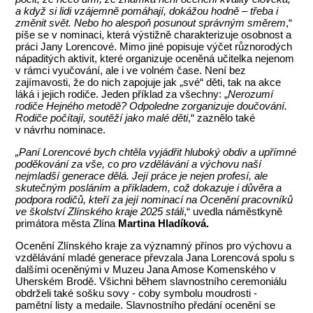
a když si lidi vzájemně pomáhají, dokážou hodně – třeba i
změnit svět. Nebo ho alespoň posunout správným směrem
,“
píše se v nominaci, která výstižně charakterizuje osobnost a
práci Jany Lorencové. Mimo jiné popisuje výčet různorodých
nápaditých aktivit, které organizuje oceněná učitelka nejenom
v rámci vyučování, ale i ve volném čase. Není bez
zajímavosti, že do nich zapojuje jak „své“ děti, tak na akce
láká i jejich rodiče. Jeden příklad za všechny: „
Nerozumí
rodiče Hejného metodě? Odpoledne zorganizuje doučování.
Rodiče počítají, soutěží jako malé děti
,“ zaznělo také
v návrhu nominace.
„Paní Lorencové
bych chtěla vyjádřit hluboký obdiv a upřímné
poděkování za vše, co pro vzdělávání a výchovu naší
nejmladší generace dělá. Její práce je nejen profesí, ale
skutečným posláním a příkladem, což dokazuje i důvěra a
podpora rodičů, kteří za její nominací na Ocenění pracovníků
ve školství Zlínského kraje 2025 stáli
,“ uvedla náměstkyně
primátora města Zlína
Martina Hladíková.
Ocenění Zlínského kraje za významný přínos pro výchovu a
vzdělávání mladé generace převzala Jana Lorencová spolu s
dalšími oceněnými v Muzeu Jana Amose Komenského v
Uherském Brodě. Všichni během slavnostního ceremoniálu
obdrželi také sošku sovy - coby symbolu moudrosti -
pamětní listy a medaile. Slavnostního předání ocenění se