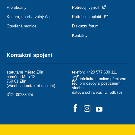
Pro občany
Potřebuji vyřídit
Kultura, sport a volný čas
Potřebuji zaplatit
Otevřená radnice
Diskuzní fórum
Kontakty
Kontaktní spojení
statutární město Zlín
telefon:
+420 577 630 111
náměstí Míru 12
infolinka s online přepisem
760 01 Zlín
řeči pro osoby s postižením
(
všechna kontaktní spojení
)
sluchu
datová schránka: ID: 5ttb7bs
IČO: 00283924