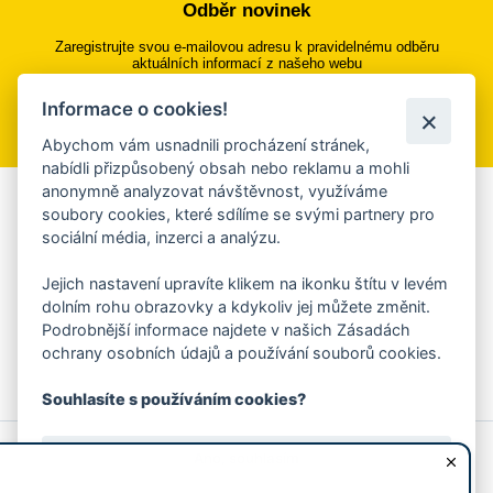
Odběr novinek
Zaregistrujte svou e-mailovou adresu k pravidelnému odběru
aktuálních informací z našeho webu
Informace o cookies!
Přihlásit se k odběru
Abychom vám usnadnili procházení stránek,
nabídli přizpůsobený obsah nebo reklamu a mohli
anonymně analyzovat návštěvnost, využíváme
Aplikace Mobilní rozhlas
soubory cookies, které sdílíme se svými partnery pro
sociální média, inzerci a analýzu.
Chcete dostávat do svého mobilu či mailu upozornění na
blížící se nebezpečí, odstávky, poruchy a výpadky energií,
Jejich nastavení upravíte klikem na ikonku štítu v levém
ankety, pozvánky na kulturní a sportovní akce?
dolním rohu obrazovky a kdykoliv jej můžete změnit.
Více informací o aplikaci
Podrobnější informace najdete v našich Zásadách
ochrany osobních údajů a používání souborů cookies.
Souhlasíte s používáním cookies?
© 2026 Magistrát města Zlína
Prohlášení o používání cookies
Ano, souhlasím
všechna práva vyhrazena
Ochrana osobních údajů
Prohlášení o přístupnosti
Podněty k webovým stránkám