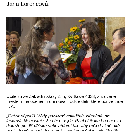
Jana Lorencová.
Učitelku ze Základní školy Zlín, Kvítková 4338, zřizované
městem, na ocenění nominovali rodiče dětí, které učí ve třídě
II. A.
„Gejzír nápadů. Vždy pozitivně naladěná. Náročná, ale
laskavá. Neexistuje, že něco nejde. Paní učitelka Lorencová
dokáže posílit dětské sebevědomí tak, aby mělo každé dítě
pocit, že něco umí, že známka není ocenění kvality člověka,