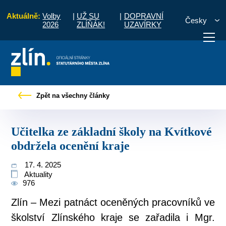
Aktuálně:
Volby
|
UŽ SU
|
DOPRAVNÍ
Česky
2026
ZLÍŇÁK!
UZAVÍRKY
zprávy
Učitelka ze základní školy na Kvítkové obdržela ocenění kraje
Zpět na všechny články
otřebuji vyřídit
Potřebuji zaplatit
Diskuzní fór
Učitelka ze základní školy na Kvítkové
obdržela ocenění kraje
17. 4. 2025
Aktuality
976
Zlín – Mezi patnáct oceněných pracovníků ve
školství Zlínského kraje se zařadila i Mgr.