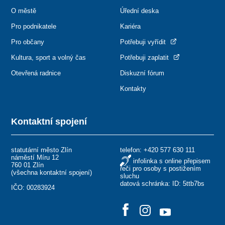
O městě
Úřední deska
Pro podnikatele
Kariéra
Pro občany
Potřebuji vyřídit
Kultura, sport a volný čas
Potřebuji zaplatit
Otevřená radnice
Diskuzní fórum
Kontakty
Kontaktní spojení
statutární město Zlín
telefon:
+420 577 630 111
náměstí Míru 12
infolinka s online přepisem
760 01 Zlín
řeči pro osoby s postižením
(
všechna kontaktní spojení
)
sluchu
datová schránka: ID: 5ttb7bs
IČO: 00283924