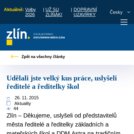
Aktuálně:
Volby
|
UŽ SU
|
DOPRAVNÍ
Česky
2026
ZLÍŇÁK!
UZAVÍRKY
é zprávy
Udělali jste velký kus práce, uslyšeli ředitelé a ředitelky škol
Zpět na všechny články
otřebuji vyřídit
Potřebuji zaplatit
Diskuzní fór
Udělali jste velký kus práce, uslyšeli
ředitelé a ředitelky škol
26. 11. 2015
Aktuality
44
Zlín – Děkujeme, uslyšeli od představitelů
města ředitelé a ředitelky základních a
mateřských škol a DDM Astra na tradičním