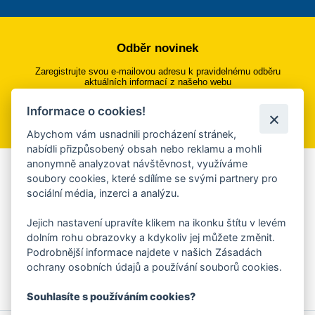
Odběr novinek
Zaregistrujte svou e-mailovou adresu k pravidelnému odběru
aktuálních informací z našeho webu
Informace o cookies!
Přihlásit se k odběru
Abychom vám usnadnili procházení stránek,
nabídli přizpůsobený obsah nebo reklamu a mohli
anonymně analyzovat návštěvnost, využíváme
Aplikace Mobilní rozhlas
soubory cookies, které sdílíme se svými partnery pro
sociální média, inzerci a analýzu.
Chcete dostávat do svého mobilu či mailu upozornění na
blížící se nebezpečí, odstávky, poruchy a výpadky energií,
Jejich nastavení upravíte klikem na ikonku štítu v levém
ankety, pozvánky na kulturní a sportovní akce?
dolním rohu obrazovky a kdykoliv jej můžete změnit.
Více informací o aplikaci
Podrobnější informace najdete v našich Zásadách
ochrany osobních údajů a používání souborů cookies.
Souhlasíte s používáním cookies?