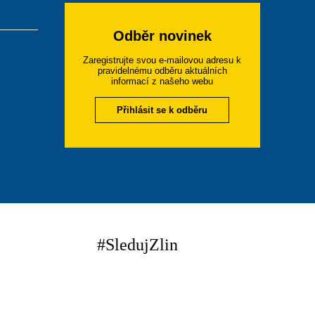
Odběr novinek
Zaregistrujte svou e-mailovou adresu k
pravidelnému odběru aktuálních
informací z našeho webu
Přihlásit se k odběru
#SledujZlin