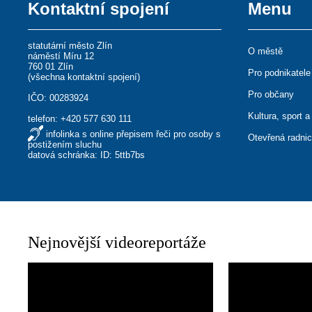
Kontaktní spojení
Menu
statutární město Zlín
O městě
náměstí Míru 12
760 01 Zlín
Pro podnikatele
(
všechna kontaktní spojení
)
Pro občany
IČO: 00283924
Kultura, sport a
telefon:
+420 577 630 111
infolinka s online přepisem řeči pro osoby s
Otevřená radni
postižením sluchu
datová schránka: ID: 5ttb7bs
Nejnovější videoreportáže