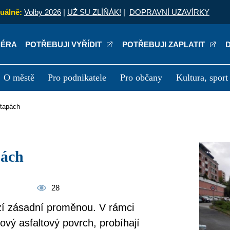
uálně:
Volby 2026
|
UŽ SU ZLÍŇÁK!
|
DOPRAVNÍ UZAVÍRKY
IÉRA
POTŘEBUJI VYŘÍDIT
POTŘEBUJI ZAPLATIT
O městě
Pro podnikatele
Pro občany
Kultura, sport
a
Kariéra
P
etapách
pách
28
ází zásadní proměnou. V rámci
ový asfaltový povrch, probíhají