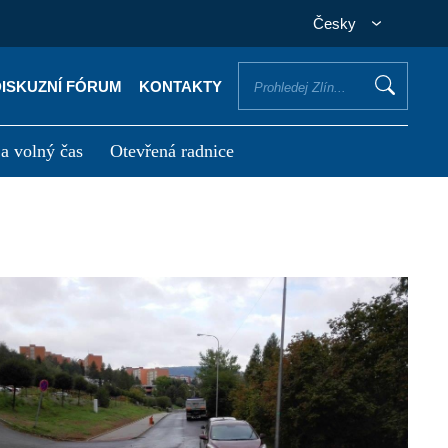
Česky
DISKUZNÍ FÓRUM
KONTAKTY
 a volný čas
Otevřená radnice
otřebuji vyřídit
Potřebuji zaplatit