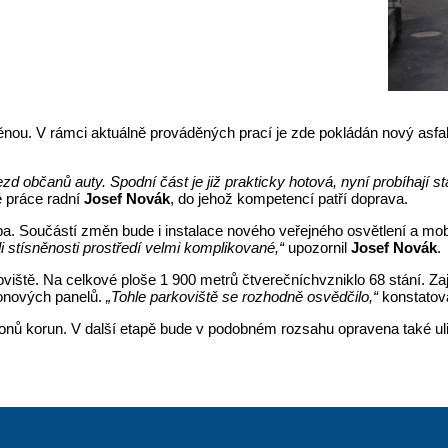
nou. V rámci aktuálně prováděných prací je zde pokládán nový asfal
zd občanů auty. Spodní část je již prakticky hotová, nyní probíhají st
 práce radní
Josef Novák
, do jehož kompetencí patří doprava.
a. Součástí změn bude i instalace nového veřejného osvětlení a mob
i stísněnosti prostředí velmi komplikované,“
upozornil
Josef Novák
.
rkoviště. Na celkové ploše 1 900 metrů čtverečníchvzniklo 68 stání. Z
tonových panelů.
„Tohle parkoviště se rozhodně osvědčilo,“
konstatova
onů korun. V další etapě bude v podobném rozsahu opravena také uli