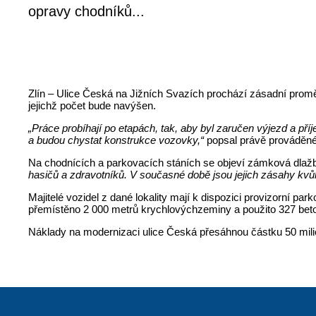
opravy chodníků...
Zlín – Ulice Česká na Jižních Svazích prochází zásadní promě
jejichž počet bude navýšen.
„Práce probíhají po etapách, tak, aby byl zaručen výjezd a příje
a budou chystat konstrukce vozovky,“
popsal právě prováděné
Na chodnících a parkovacích stáních se objeví zámková dlažb
hasičů a zdravotníků. V současné době jsou jejich zásahy kvůl
Majitelé vozidel z dané lokality mají k dispozici provizorní pa
přemístěno 2 000 metrů krychlovýchzeminy a použito 327 be
Náklady na modernizaci ulice Česká přesáhnou částku 50 mili