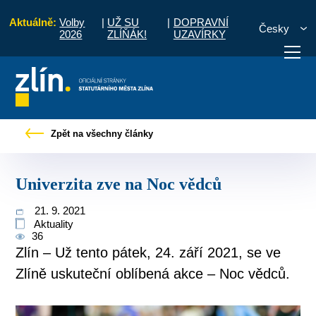
Aktuálně:
Volby
|
UŽ SU
|
DOPRAVNÍ
Česky
2026
ZLÍŇÁK!
UZAVÍRKY
Úvod
Pro občany
Tiskové zprávy
Univerzita zve na Noc vědců
Zpět na všechny články
otřebuji vyřídit
Potřebuji zaplatit
Diskuzní fór
Univerzita zve na Noc vědců
21. 9. 2021
Aktuality
36
Zlín – Už tento pátek, 24. září 2021, se ve
Zlíně uskuteční oblíbená akce – Noc vědců.