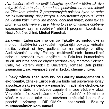
„Na letošní ročník se kvůli loňským opatřením těším už dva
roky. Možná o to více, že se letos podíváme na novou lokaci
na Zlínském zámku. Z programových položek bych za sebe
zmínil workshopy, díky kterým si návštěvníci vyzkouší vědu
na vlastní kůži, mimo jiné mohou ochutnat hmyz, nebo jak se
proměňují polymery v čase. Mimo to však chystáme oblíbené
experimenty, hry a soutěže,“
přiblížil program koordinátor
Noci vědců ve Zlíně,
Michal Rouchal.
Za dveřmi
Laboratorního centra Fakulty technologické
si
mohou návštěvníci vyzkoušet nejrůznější pokusy, virtuální
realitu, zahrát si hry, podívat se na snímky z dílny
Audiovizuální tvorby Fakulty multimediálních komunikací
nebo si procvičit svou angličtinu s Fakultou humanitních
studií. Ani letos nebude chybět přednáškový maraton Science
Café, ve kterém vědci z Univerzity Tomáše Bati přiblíží
zájemcům z řad veřejnosti svět mikrobů, chemie či piva.
Zlínský zámek
zase uvítá hry od
Fakulty managementu a
ekonomiky
, zlínské
Eurocentrum
bude mít připravené kvízy
a soutěže o skvělé ceny a v neposlední řadě také otrokovické
Experimentárium
předvede zapálené mladé vědce v akci.
Ve velkém sále zazní pásmo krátkých přednášek 10 minut o
vědě. A nakonec také bude otevřena umělecká laboratoř v
podobě výstavy DIPLOMKY absolventů
Fakulty
multimediálních komunikací
.