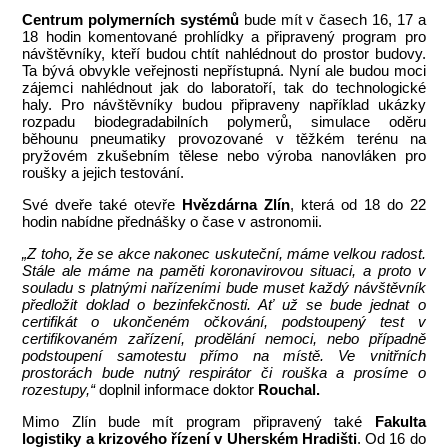
Centrum polymerních systémů
bude mít v časech 16, 17 a
18 hodin komentované prohlídky a připravený program pro
návštěvníky, kteří budou chtít nahlédnout do prostor budovy.
Ta bývá obvykle veřejnosti nepřístupná. Nyní ale budou moci
zájemci nahlédnout jak do laboratoří, tak do technologické
haly. Pro návštěvníky budou připraveny například ukázky
rozpadu biodegradabilních polymerů, simulace oděru
běhounu pneumatiky provozované v těžkém terénu na
pryžovém zkušebním tělese nebo výroba nanovláken pro
roušky a jejich testování.
Své dveře také otevře
Hvězdárna Zlín
, která od 18 do 22
hodin nabídne přednášky o čase v astronomii.
„Z toho, že se akce nakonec uskuteční, máme velkou radost.
Stále ale máme na paměti koronavirovou situaci, a proto v
souladu s platnými nařízeními bude muset každý návštěvník
předložit doklad o bezinfekčnosti. Ať už se bude jednat o
certifikát o ukončeném očkování, podstoupený test v
certifikovaném zařízení, prodělání nemoci, nebo případně
podstoupení samotestu přímo na místě. Ve vnitřních
prostorách bude nutný respirátor či rouška a prosíme o
rozestupy,“
doplnil informace doktor
Rouchal.
Mimo Zlín bude mít program připravený také
Fakulta
logistiky a krizového řízení v Uherském Hradišti
. Od 16 do