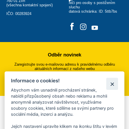
760 01 Zlín
řeči pro osoby s postižením
(
všechna kontaktní spojení
)
sluchu
datová schránka: ID: 5ttb7bs
IČO: 00283924
Odběr novinek
Zaregistrujte svou e-mailovou adresu k pravidelnému odběru
aktuálních informací z našeho webu
Informace o cookies!
Přihlásit se k odběru
Abychom vám usnadnili procházení stránek,
nabídli přizpůsobený obsah nebo reklamu a mohli
anonymně analyzovat návštěvnost, využíváme
Aplikace Mobilní rozhlas
soubory cookies, které sdílíme se svými partnery pro
sociální média, inzerci a analýzu.
Chcete dostávat do svého mobilu či mailu upozornění na
blížící se nebezpečí, odstávky, poruchy a výpadky energií,
Jejich nastavení upravíte klikem na ikonku štítu v levém
ankety, pozvánky na kulturní a sportovní akce?