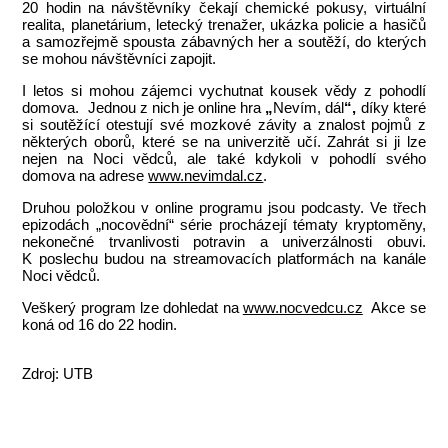
20 hodin na návštěvníky čekají chemické pokusy, virtuální
realita, planetárium, letecký trenažer, ukázka policie a hasičů
a samozřejmě spousta zábavných her a soutěží, do kterých
se mohou návštěvníci zapojit.
I letos si mohou zájemci vychutnat kousek vědy z pohodlí
domova. Jednou z nich je online hra
„
Nevím, dál
“,
díky které
si soutěžící otestují své mozkové závity a znalost pojmů z
některých oborů, které se na univerzitě učí. Zahrát si ji lze
nejen na Noci vědců, ale také kdykoli v pohodlí svého
domova na adrese
www.nevimdal.cz
.
Druhou položkou v online programu jsou podcasty. Ve třech
epizodách „nocovědní“ série procházejí tématy kryptoměny,
nekonečné trvanlivosti potravin a univerzálnosti obuvi.
K poslechu budou na streamovacích platformách na kanále
Noci vědců.
Veškerý program lze dohledat na
www.nocvedcu.cz
Akce se
koná od 16 do 22 hodin.
Zdroj: UTB