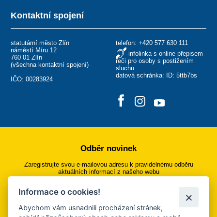
Kontaktní spojení
statutární město Zlín
telefon:
+420 577 630 111
náměstí Míru 12
infolinka s online přepisem
760 01 Zlín
řeči pro osoby s postižením
(
všechna kontaktní spojení
)
sluchu
datová schránka: ID: 5ttb7bs
IČO: 00283924
Odběr novinek
Zaregistrujte svou e-mailovou adresu k pravidelnému odběru
aktuálních informací z našeho webu
Informace o cookies!
Přihlásit se k odběru
Abychom vám usnadnili procházení stránek,