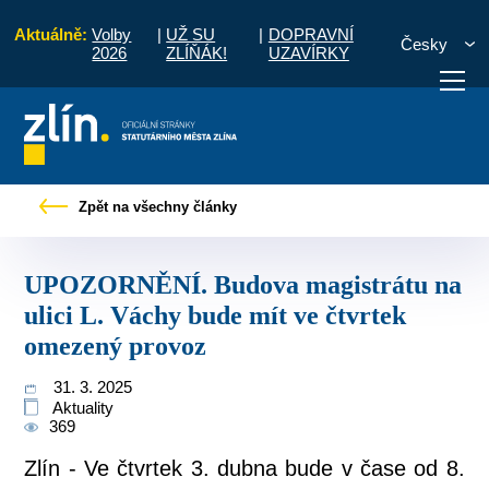
Aktuálně:
Volby
|
UŽ SU
|
DOPRAVNÍ
Česky
2026
ZLÍŇÁK!
UZAVÍRKY
va magistrátu na ulici L. Váchy bude mít ve čtvrtek omezený provoz
Zpět na všechny články
otřebuji vyřídit
Potřebuji zaplatit
Diskuzní fór
UPOZORNĚNÍ. Budova magistrátu na
ulici L. Váchy bude mít ve čtvrtek
omezený provoz
31. 3. 2025
Aktuality
369
Zlín - Ve čtvrtek 3. dubna bude v čase od 8.