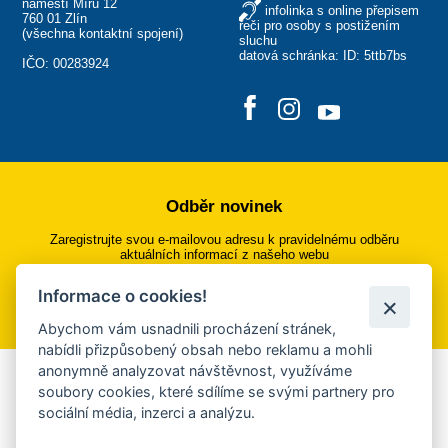
náměstí Míru 12
infolinka s online přepisem
760 01 Zlín
řeči pro osoby s postižením
(
všechna kontaktní spojení
)
sluchu
datová schránka: ID: 5ttb7bs
IČO: 00283924
Odběr novinek
Zaregistrujte svou e-mailovou adresu k pravidelnému odběru
aktuálních informací z našeho webu
Informace o cookies!
Přihlásit se k odběru
Abychom vám usnadnili procházení stránek,
nabídli přizpůsobený obsah nebo reklamu a mohli
anonymně analyzovat návštěvnost, využíváme
Aplikace Mobilní rozhlas
soubory cookies, které sdílíme se svými partnery pro
sociální média, inzerci a analýzu.
Chcete dostávat do svého mobilu či mailu upozornění na
blížící se nebezpečí, odstávky, poruchy a výpadky energií,