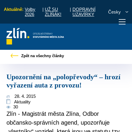
Aktuálně:
Volby
|
UŽ SU
|
DOPRAVNÍ
Česky
2026
ZLÍŇÁK!
UZAVÍRKY
 zprávy
Upozornění na „polopřevody“ – hrozí vyřazení auta z provozu!
Zpět na všechny články
otřebuji vyřídit
Potřebuji zaplatit
Diskuzní fór
Upozornění na „polopřevody“ – hrozí
vyřazení auta z provozu!
28. 4. 2015
Aktuality
30
Zlín - Magistrát města Zlína, Odbor
občansko-správních agend, upozorňuje
„vlastníky“ vozidel, která jsou ve statutu tzv.