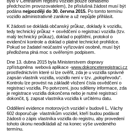
bylo v Centrálním registru vozidel pouze odhlášeno
předchozím provozovatelem), že příslušná žádost musí být
podána
nejpozději do 30. června 2015.
Po tomto termínu
vozidlo administrativně zanikne a už nepůjde přihlásit.
K žádosti se dokládá občanský průkaz, doklady k vozidlu,
tedy technický průkaz + osvědčení o registraci vozidla (tzv.
malý technický průkaz), doklad o pojištění, protokol o
evidenční kontrole a doklad o platné technické prohlídce.
Pokud se žadatel neúčastní vyřizování osobně, musí být
předložena plná moc s ověřeným podpisem.
Dne 13. dubna 2015 byla Ministerstvem dopravy
zpřístupněna webová aplikace -
www.dokonceteregistraci.cz
prostřednictvím které si lze ověřit, zda je u vozidla správně
zapsán vlastník vozidla, vozidlo není v tzv. „polopřevodu“.
Kontrolu lze provést na základě vložení čísla osvědčení o
registraci vozidla. Po potvrzení, jsou sděleny informace, zda
je registrace vozidla dokončena nebo je nutné registraci
dokončit, tj. zapsat vlastníka vozidla k určitému datu.
Oddělení evidence motorových vozidel v budově L. Váchy
602 doporučuje vlastníkům vozidel, kteří budou podávat
žádosti o zápis vlastníka vozidla do registru, aby provedení
tohoto úkonu neodkládali až na konec výše uvedeného
termínu.