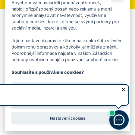
Abychom vám usnadnili procházení stránek,
nabídli přizpůsobený obsah nebo reklamu a mohli
anonymně analyzovat návštěvnost, využíváme
Aplikace Mobilní rozhlas
soubory cookies, které sdílíme se svými partnery pro
sociální média, inzerci a analýzu.
Chcete dostávat do svého mobilu či mailu upozornění na
blížící se nebezpečí, odstávky, poruchy a výpadky energií,
Jejich nastavení upravíte klikem na ikonku štítu v levém
ankety, pozvánky na kulturní a sportovní akce?
dolním rohu obrazovky a kdykoliv jej můžete změnit.
Více informací o aplikaci
Podrobnější informace najdete v našich Zásadách
ochrany osobních údajů a používání souborů cookies.
Souhlasíte s používáním cookies?
© 2026 Magistrát města Zlína
Prohlášení o používání cookies
Ano, souhlasím
všechna práva vyhrazena
Ochrana osobních údajů
Prohlášení o přístupnosti
Podněty k webovým stránkám
Kontakt:
webmaster@zlin.eu
Nesouhlasím
Nastavení cookies