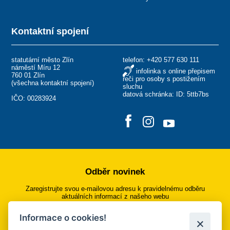
Kontaktní spojení
statutární město Zlín
telefon:
+420 577 630 111
náměstí Míru 12
infolinka s online přepisem
760 01 Zlín
řeči pro osoby s postižením
(
všechna kontaktní spojení
)
sluchu
datová schránka: ID: 5ttb7bs
IČO: 00283924
Odběr novinek
Zaregistrujte svou e-mailovou adresu k pravidelnému odběru
aktuálních informací z našeho webu
Informace o cookies!
Přihlásit se k odběru