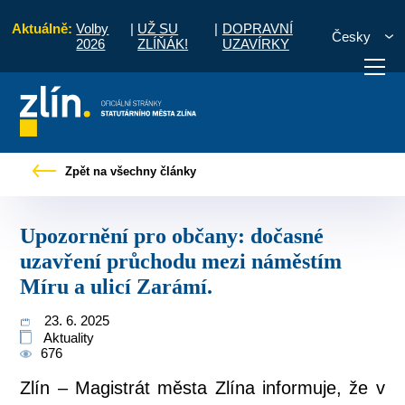
Aktuálně:
Volby
|
UŽ SU
|
DOPRAVNÍ
Česky
2026
ZLÍŇÁK!
UZAVÍRKY
občany: dočasné uzavření průchodu mezi náměstím Míru a ulicí Zarámí.
Zpět na všechny články
otřebuji vyřídit
Potřebuji zaplatit
Diskuzní fór
Upozornění pro občany: dočasné
uzavření průchodu mezi náměstím
Míru a ulicí Zarámí.
23. 6. 2025
Aktuality
676
Zlín – Magistrát města Zlína informuje, že v