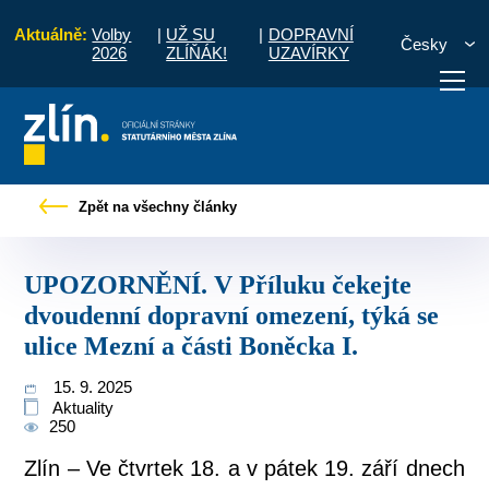
Aktuálně:
Volby
|
UŽ SU
|
DOPRAVNÍ
Česky
2026
ZLÍŇÁK!
UZAVÍRKY
e dvoudenní dopravní omezení, týká se ulice Mezní a části Boněcka I.
Zpět na všechny články
otřebuji vyřídit
Potřebuji zaplatit
Diskuzní fór
UPOZORNĚNÍ. V Příluku čekejte
dvoudenní dopravní omezení, týká se
ulice Mezní a části Boněcka I.
15. 9. 2025
Aktuality
250
Zlín – Ve čtvrtek 18. a v pátek 19. září dnech