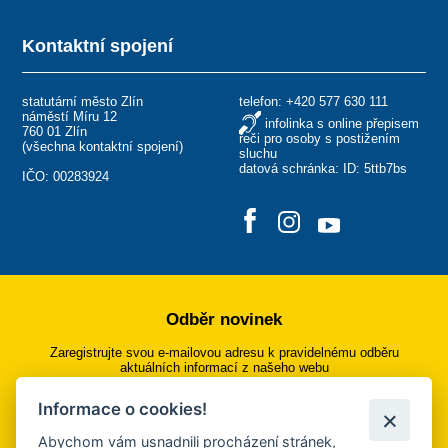
Kontaktní spojení
statutární město Zlín
telefon:
+420 577 630 111
náměstí Míru 12
infolinka s online přepisem
760 01 Zlín
řeči pro osoby s postižením
(
všechna kontaktní spojení
)
sluchu
datová schránka: ID: 5ttb7bs
IČO: 00283924
Odběr novinek
Zaregistrujte svou e-mailovou adresu k pravidelnému odběru
aktuálních informací z našeho webu
Informace o cookies!
Přihlásit se k odběru
Abychom vám usnadnili procházení stránek,