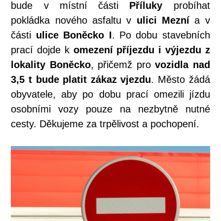
bude v místní části
Příluky
probíhat
pokládka nového asfaltu v
ulici Mezní
a v
části
ulice Boněcko I
. Po dobu stavebních
prací dojde k
omezení příjezdu i výjezdu z
lokality Boněcko
, přičemž pro
vozidla nad
3,5 t bude platit zákaz vjezdu
. Město žádá
obyvatele, aby po dobu prací omezili jízdu
osobními vozy pouze na nezbytně nutné
cesty. Děkujeme za trpělivost a pochopení.