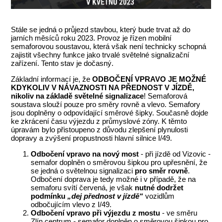
Stále se jedná o průjezd stavbou, který bude trvat až do
jarních měsíců roku 2023. Provoz je řízen mobilní
semaforovou soustavou, která však není technicky schopná
zajistit všechny funkce jako trvalé světelné signalizační
zařízení. Tento stav je dočasný.
Základní informací je, že
ODBOČENÍ VPRAVO JE MOŽNÉ
KDYKOLIV V NÁVAZNOSTI NA PŘEDNOST V JÍZDĚ,
nikoliv na základě světelné signalizace
! Semaforová
soustava slouží pouze pro směry rovně a vlevo. Semafory
jsou doplněny o odpovídající směrové šipky. Současně dojde
ke zkrácení času výjezdu z průmyslové zóny. K těmto
úpravám bylo přistoupeno z důvodu zlepšení plynulosti
dopravy a zvýšení propustnosti hlavní silnice I/49.
Odbočení vpravo na nový most
- při jízdě od Vizovic -
semafor doplněn o směrovou šipkou pro upřesnění, že
se jedná o světelnou signalizaci
pro směr rovně
.
Odbočení doprava je tedy možné i v případě, že na
semaforu svítí červená, je však
nutné dodržet
podmínku
„dej přednost v jízdě“
vozidlům
odbočujícím vlevo z I/49.
Odbočení vpravo při výjezdu z mostu
- ve směru
Zlín centrum - semafor doplněn o směrovou šipkou pro