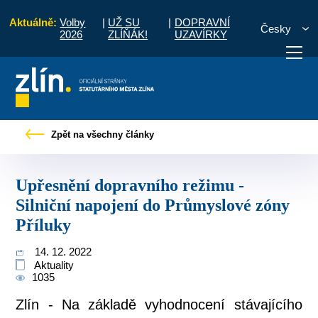
Aktuálně:
Volby
|
UŽ SU
|
DOPRAVNÍ
Česky
2026
ZLÍŇÁK!
UZAVÍRKY
snění dopravního režimu - Silniční napojení do Průmyslové zóny Příluky
Zpět na všechny články
otřebuji vyřídit
Potřebuji zaplatit
Diskuzní fór
Upřesnění dopravního režimu -
Silniční napojení do Průmyslové zóny
Příluky
14. 12. 2022
Aktuality
1035
Zlín - Na základě vyhodnocení stávajícího