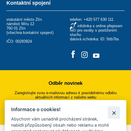
Kontaktní spojení
statutární město Zlín
telefon:
+420 577 630 111
náměstí Míru 12
infolinka s online přepisem
760 01 Zlín
řeči pro osoby s postižením
(
všechna kontaktní spojení
)
sluchu
datová schránka: ID: 5ttb7bs
IČO: 00283924
Odběr novinek
Zaregistrujte svou e-mailovou adresu k pravidelnému odběru
aktuálních informací z našeho webu
Informace o cookies!
Přihlásit se k odběru
Abychom vám usnadnili procházení stránek,
nabídli přizpůsobený obsah nebo reklamu a mohli