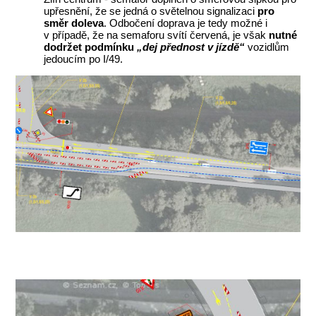
upřesnění, že se jedná o světelnou signalizaci
pro
směr doleva
. Odbočení doprava je tedy možné i
v případě, že na semaforu svítí červená, je však
nutné
dodržet podmínku
„dej přednost v jízdě“
vozidlům
jedoucím po I/49.