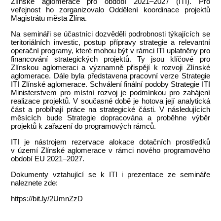
Zlínské aglomerace pro období 2021–2027 (ITI). Pro
veřejnost ho zorganizovalo Oddělení koordinace projektů
Magistrátu města Zlína.
Na semináři se účastníci dozvěděli podrobnosti týkajících se
teritoriálních investic, postup přípravy strategie a relevantní
operační programy, které mohou být v rámci ITI uplatněny pro
financování strategických projektů. Ty jsou klíčové pro
Zlínskou aglomeraci a významně přispějí k rozvoji Zlínské
aglomerace. Dále byla představena pracovní verze Strategie
ITI Zlínské aglomerace. Schválení finální podoby Strategie ITI
Ministerstvem pro místní rozvoj je podmínkou pro zahájení
realizace projektů. V současné době je hotova její analytická
část a probíhají práce na strategické části. V následujících
měsících bude Strategie dopracována a proběhne výběr
projektů k zařazení do programových rámců.
ITI je nástrojem rezervace alokace dotačních prostředků
v území Zlínské aglomerace v rámci nového programového
období EU 2021–2027.
Dokumenty vztahující se k ITI i prezentace ze semináře
naleznete zde:
https://bit.ly/2UmnZzD