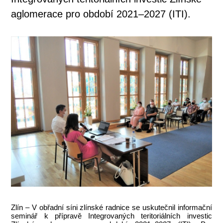
aglomerace pro období 2021–2027 (ITI).
Zlín – V obřadní síni zlínské radnice se uskutečnil informační
seminář k přípravě Integrovaných teritoriálních investic