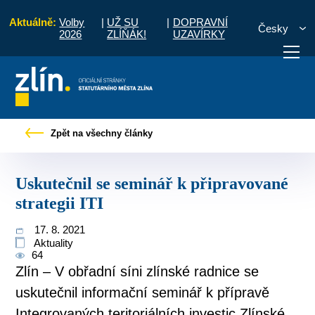
Aktuálně:
Volby
|
UŽ SU
|
DOPRAVNÍ
Česky
2026
ZLÍŇÁK!
UZAVÍRKY
Tiskové zprávy
Uskutečnil se seminář k připravované strategii ITI
Zpět na všechny články
otřebuji vyřídit
Potřebuji zaplatit
Diskuzní fór
Uskutečnil se seminář k připravované
strategii ITI
17. 8. 2021
Aktuality
64
Zlín – V obřadní síni zlínské radnice se
uskutečnil informační seminář k přípravě
Integrovaných teritoriálních investic Zlínské