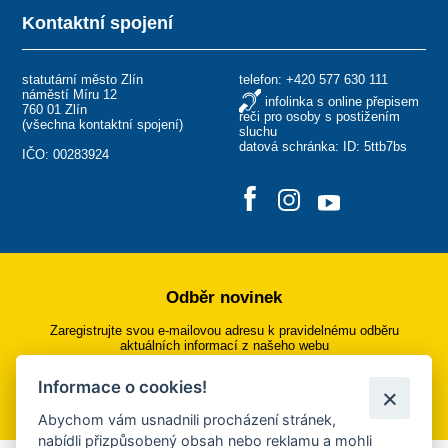
Kontaktní spojení
statutární město Zlín
telefon:
+420 577 630 111
náměstí Míru 12
infolinka s online přepisem
760 01 Zlín
řeči pro osoby s postižením
(
všechna kontaktní spojení
)
sluchu
datová schránka: ID: 5ttb7bs
IČO: 00283924
Odběr novinek
Zaregistrujte svou e-mailovou adresu k pravidelnému odběru
aktuálních informací z našeho webu
Informace o cookies!
Přihlásit se k odběru
Abychom vám usnadnili procházení stránek,
nabídli přizpůsobený obsah nebo reklamu a mohli