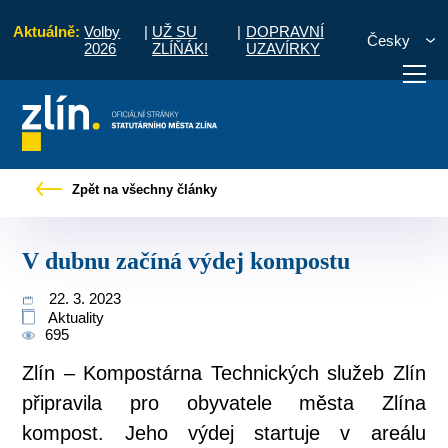
Aktuálně:
Volby
|
UŽ SU
|
DOPRAVNÍ
Česky
2026
ZLÍŇÁK!
UZAVÍRKY
Úvod
Pro občany
Tiskové zprávy
V dubnu začíná výdej kompostu
Zpět na všechny články
otřebuji vyřídit
Potřebuji zaplatit
Diskuzní fór
V dubnu začíná výdej kompostu
22. 3. 2023
Aktuality
695
Zlín – Kompostárna Technických služeb Zlín
připravila pro obyvatele města Zlína
kompost. Jeho výdej startuje v areálu