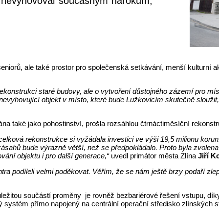
už nevyhovoval současným nárokům,
eniorů, ale také prostor pro společenská setkávání, menší kulturní ak
konstrukci staré budovy, ale o vytvoření důstojného zázemí pro místní
nevyhovující objekt v místo, které bude Lužkovicím skutečně sloužit,
vána také jako pohostinství, prošla rozsáhlou čtrnáctiměsíční rekonstr
í celková rekonstrukce si vyžádala investici ve výši 19,5 milionu ko
sahů bude výrazně větší, než se předpokládalo. Proto byla zvolena v
vání objektu i pro další generace,“
uvedl primátor města Zlína
Jiří 
 podíleli velmi poděkovat. Věřím, že se nám ještě brzy podaří zlepši
ůležitou součástí proměny je rovněž bezbariérové řešení vstupu, dík
systém přímo napojený na centrální operační středisko zlínských str