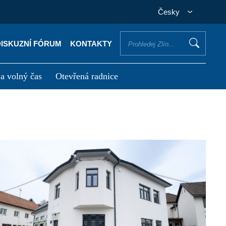
Česky
DISKUZNÍ FÓRUM
KONTAKTY
 a volný čas
Otevřená radnice
otřebuji vyřídit
Potřebuji zaplatit