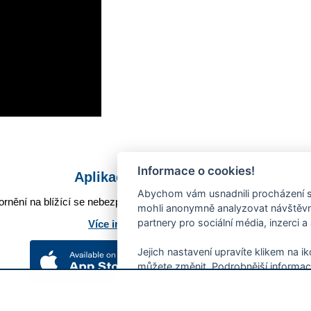
Informace o cookies!
Aplikace Mobilní rozhlas
Abychom vám usnadnili procházení s
rnění na blížící se nebezpečí, odstávky, poruchy a výpadky energií,
mohli anonymně analyzovat návštěvno
partnery pro sociální média, inzerci a
Více informací o aplikaci
Jejich nastavení upravíte klikem na i
můžete změnit. Podrobnější informac
používání souborů cookies.
Souhlasíte s používáním cookies?