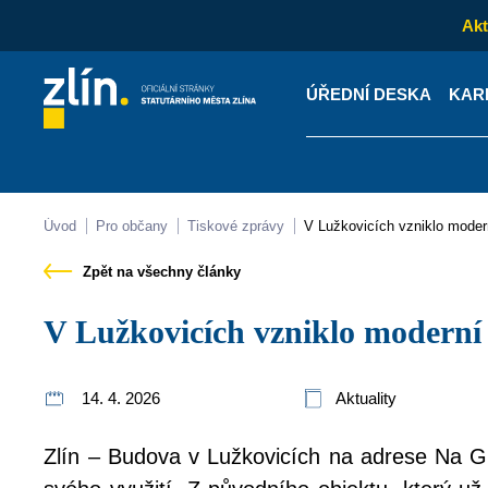
Akt
ÚŘEDNÍ DESKA
KAR
Kontakty
Úřední desk
Úvod
Pro občany
Tiskové zprávy
V Lužkovicích vzniklo mode
Zpět na všechny články
V Lužkovicích vzniklo modern
14. 4. 2026
Aktuality
Zlín – Budova v Lužkovicích na adrese Na G