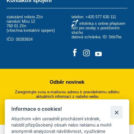
Kontaktní spojení
statutární město Zlín
telefon:
+420 577 630 111
náměstí Míru 12
infolinka s online přepisem
760 01 Zlín
řeči pro osoby s postižením
(
všechna kontaktní spojení
)
sluchu
datová schránka: ID: 5ttb7bs
IČO: 00283924
Odběr novinek
Zaregistrujte svou e-mailovou adresu k pravidelnému odběru
aktuálních informací z našeho webu
Informace o cookies!
Přihlásit se k odběru
Abychom vám usnadnili procházení stránek,
nabídli přizpůsobený obsah nebo reklamu a mohli
anonymně analyzovat návštěvnost, využíváme