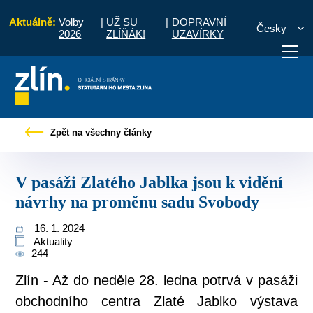
Aktuálně:
Volby
|
UŽ SU
|
DOPRAVNÍ
Česky
2026
ZLÍŇÁK!
UZAVÍRKY
V pasáži Zlatého Jablka jsou k vidění návrhy na proměnu sadu Svobody
Zpět na všechny články
otřebuji vyřídit
Potřebuji zaplatit
Diskuzní fór
V pasáži Zlatého Jablka jsou k vidění
návrhy na proměnu sadu Svobody
16. 1. 2024
Aktuality
244
Zlín - Až do neděle 28. ledna potrvá v pasáži
obchodního centra Zlaté Jablko výstava