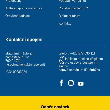
Pro občany
Potřebuji vyřídit
Kultura, sport a volný čas
Potřebuji zaplatit
Otevřená radnice
Diskuzní fórum
Kontakty
Kontaktní spojení
statutární město Zlín
telefon:
+420 577 630 111
náměstí Míru 12
infolinka s online přepisem
760 01 Zlín
řeči pro osoby s postižením
(
všechna kontaktní spojení
)
sluchu
datová schránka: ID: 5ttb7bs
IČO: 00283924
Odběr novinek