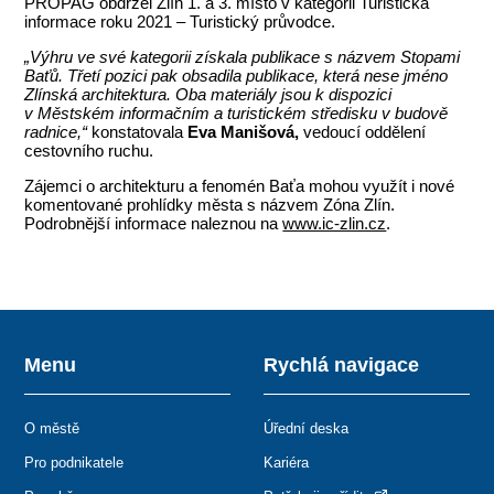
PROPAG obdržel Zlín 1. a 3. místo v kategorii Turistická
informace roku 2021 – Turistický průvodce.
„Výhru ve své kategorii získala publikace s názvem Stopami
Baťů. Třetí pozici pak obsadila publikace, která nese jméno
Zlínská architektura. Oba materiály jsou k dispozici
v Městském informačním a turistickém středisku v budově
radnice,“
konstatovala
Eva Manišová,
vedoucí oddělení
cestovního ruchu.
Zájemci o architekturu a fenomén Baťa mohou využít i nové
komentované prohlídky města s názvem Zóna Zlín.
Podrobnější informace naleznou na
www.ic-zlin.cz
.
Menu
Rychlá navigace
O městě
Úřední deska
Pro podnikatele
Kariéra