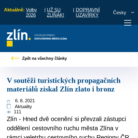
Aktuálně:
Volby
|
UŽ SU
|
DOPRAVNÍ
Česky
2026
ZLÍŇÁK!
UZAVÍRKY
V soutěži turistických propagačních materiálů získal Zlín zlato i bronz
Zpět na všechny články
otřebuji vyřídit
Potřebuji zaplatit
Diskuzní fór
V soutěži turistických propagačních
materiálů získal Zlín zlato i bronz
6. 8. 2021
Aktuality
111
Zlín - Hned dvě ocenění si převzali zástupci
oddělení cestovního ruchu města Zlína v
rámci veletrhu cestovního ruchu Regiony ČR