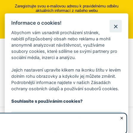
Zaregistrujte svou e-mailovou adresu k pravidelnému odběru
aktuálních informací z našeho webu
Informace o cookies!
Přihlásit se k odběru
Abychom vám usnadnili procházení stránek,
nabídli přizpůsobený obsah nebo reklamu a mohli
anonymně analyzovat návštěvnost, využíváme
Aplikace Mobilní rozhlas
soubory cookies, které sdílíme se svými partnery pro
sociální média, inzerci a analýzu.
Chcete dostávat do svého mobilu či mailu upozornění na
blížící se nebezpečí, odstávky, poruchy a výpadky energií,
Jejich nastavení upravíte klikem na ikonku štítu v levém
ankety, pozvánky na kulturní a sportovní akce?
dolním rohu obrazovky a kdykoliv jej můžete změnit.
Více informací o aplikaci
Podrobnější informace najdete v našich Zásadách
ochrany osobních údajů a používání souborů cookies.
Souhlasíte s používáním cookies?
© 2026 Magistrát města Zlína
Prohlášení o používání cookies
Ano, souhlasím
všechna práva vyhrazena
Ochrana osobních údajů
Prohlášení o přístupnosti
Podněty k webovým stránkám
Kontakt:
webmaster@zlin.eu
Nesouhlasím