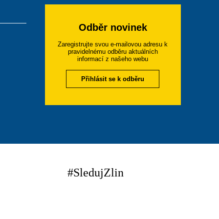
Odběr novinek
Zaregistrujte svou e-mailovou adresu k
pravidelnému odběru aktuálních
informací z našeho webu
Přihlásit se k odběru
#SledujZlin