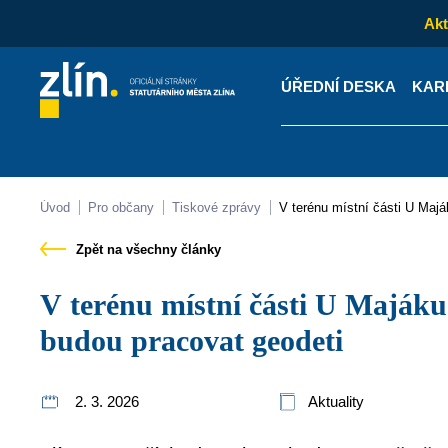
Akt
ÚŘEDNÍ DESKA
KAR
Kontakty
Úřední desk
Úvod
Pro občany
Tiskové zprávy
V terénu místní části U Maj
Zpět na všechny články
V terénu místní části U Majáku a Filmové ateliéry
budou pracovat geodeti
2. 3. 2026
Aktuality