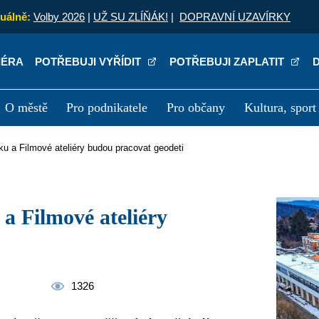
uálně:
Volby 2026
|
UŽ SU ZLÍŇÁK!
|
DOPRAVNÍ UZAVÍRKY
IÉRA
POTŘEBUJI VYŘÍDIT
POTŘEBUJI ZAPLATIT
O městě
Pro podnikatele
Pro občany
Kultura, sport
a
Kariéra
P
áku a Filmové ateliéry budou pracovat geodeti
1326