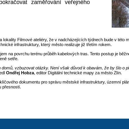
okračovat zaměřování veřejného
a lokality Filmové ateliéry, že v nadcházejících týdnech bude v této 
nické infrastruktury, který město realizuje již třetím rokem.
rejem na povrchu terénu průběh kabelových tras. Tento postup je b
eně setře.
h domů, vzbuzovat otázky. Není však důvod k obavám, že by šlo o pří
edl
Ondřej Hobza
, editor Digitální technické mapy za město Zlín.
 klíčového dokumentu pro správu městské infrastruktury, územní plán
u přesností.