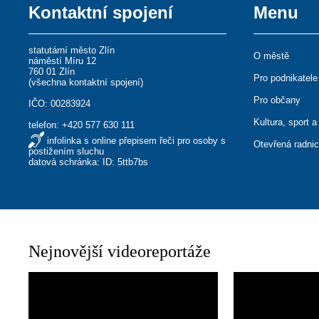
Kontaktní spojení
Menu
statutární město Zlín
O městě
náměstí Míru 12
760 01 Zlín
Pro podnikatele
(
všechna kontaktní spojení
)
Pro občany
IČO: 00283924
Kultura, sport a
telefon:
+420 577 630 111
infolinka s online přepisem řeči pro osoby s
Otevřená radni
postižením sluchu
datová schránka: ID: 5ttb7bs
Nejnovější videoreportáže