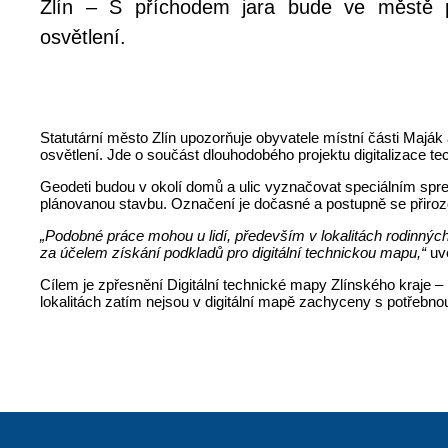
Zlín – S příchodem jara bude ve městě p
osvětlení.
Statutární město Zlín upozorňuje obyvatele místní části Maják 
osvětlení. Jde o součást dlouhodobého projektu digitalizace tech
Geodeti budou v okolí domů a ulic vyznačovat speciálním sp
plánovanou stavbu. Označení je dočasné a postupně se přiroz
„Podobné práce mohou u lidí, především v lokalitách rodinnýc
za účelem získání podkladů pro digitální technickou mapu,“
uv
Cílem je zpřesnění Digitální technické mapy Zlínského kraje –
lokalitách zatím nejsou v digitální mapě zachyceny s potřebno