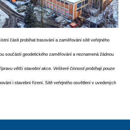
místní části probíhat trasování a zaměřování sítě veřejného
ěžnou součástí geodetického zaměřování a neznamená žádnou
pravu větší stavební akce. Veškeré činnosti probíhají pouze
ování i stavební řízení. Sítě veřejného osvětlení v uvedených