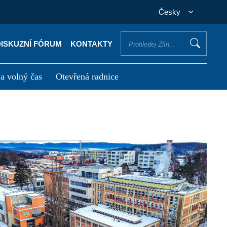
Česky
DISKUZNÍ FÓRUM
KONTAKTY
 a volný čas
Otevřená radnice
otřebuji vyřídit
Potřebuji zaplatit