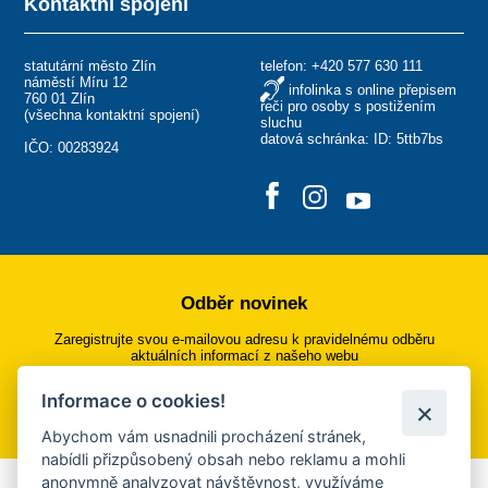
Kontaktní spojení
statutární město Zlín
telefon:
+420 577 630 111
náměstí Míru 12
infolinka s online přepisem
760 01 Zlín
řeči pro osoby s postižením
(
všechna kontaktní spojení
)
sluchu
datová schránka: ID: 5ttb7bs
IČO: 00283924
Odběr novinek
Zaregistrujte svou e-mailovou adresu k pravidelnému odběru
aktuálních informací z našeho webu
Informace o cookies!
Přihlásit se k odběru
Abychom vám usnadnili procházení stránek,
nabídli přizpůsobený obsah nebo reklamu a mohli
anonymně analyzovat návštěvnost, využíváme