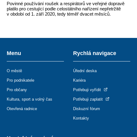
Povinné používání roušek a respirátorů ve veřejné dopravě
platilo pro cestující podle celostátního nařízení nepřetržitě
v období od 1. září 2020, tedy téměř dvacet měsíců.
Menu
Rychlá navigace
O městě
Úřední deska
Pro podnikatele
Kariéra
Pro občany
Potřebuji vyřídit
Kultura, sport a volný čas
Potřebuji zaplatit
Otevřená radnice
Diskuzní fórum
Kontakty