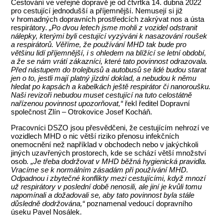
Cestování ve veřejné dopravě je od čtvrtka 14. dubna 2022
pro cestující jednodušší a příjemnější. Nemusejí si již
v hromadných dopravních prostředcích zakrývat nos a ústa
respirátory.
„Po dvou letech jsme mohli z vozidel odstranit
nálepky, kterými byli cestující vyzýváni k nasazování roušek
a respirátorů. Věříme, že používání MHD tak bude pro
většinu lidí příjemnější, i s ohledem na blížící se letní období,
a že se nám vrátí zákazníci, které tato povinnost odrazovala.
Před nástupem do trolejbusů a autobusů se lidé budou starat
jen o to, jestli mají platný jízdní doklad, a nebudou k němu
hledat po kapsách a kabelkách ještě respirátor či nanoroušku.
Naši revizoři nebudou muset cestující na tuto celostátně
nařízenou povinnost upozorňovat,“
řekl ředitel Dopravní
společnost Zlín – Otrokovice Josef Kocháň.
Pracovníci DSZO jsou přesvědčeni, že cestujícím nehrozí ve
vozidlech MHD o nic větší riziko přenosu infekčních
onemocnění než například v obchodech nebo v jakýchkoli
jiných uzavřených prostorech, kde se schází větší množství
osob
. „Je třeba dodržovat v MHD běžná hygienická pravidla.
Vracíme se k normálním zásadám při používání MHD.
Odpadnou i zbytečné konflikty mezi cestujícími, když mnozí
už respirátory v poslední době nenosili, ale jiní je kvůli tomu
napomínali a dožadovali se, aby tato povinnost byla stále
důsledně dodržována,“
poznamenal vedoucí dopravního
úseku Pavel Nosálek.