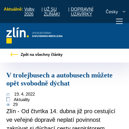
Aktuálně:
Volby
|
UŽ SU
|
DOPRAVNÍ
Česky
2026
ZLÍŇÁK!
UZAVÍRKY
vé zprávy
V trolejbusech a autobusech můžete opět svobodně dýchat
Zpět na všechny články
otřebuji vyřídit
Potřebuji zaplatit
Diskuzní fór
V trolejbusech a autobusech můžete
opět svobodně dýchat
19. 4. 2022
Aktuality
29
Zlín - Od čtvrtka 14. dubna již pro cestující
ve veřejné dopravě neplatí povinnost
zakrývat si dýchací cesty respirátorem.