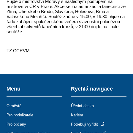
Půjde o mistrovství Moravy s následným postupem na
mistrovství ČR v Praze. Akce se zúčastní žáci a tanečníci ze
Zlína, Uherského Brodu, Slavičína, Holešova, Brna a
Valašského Meziříčí. Soutěž začne v 15:00, v 19:30 přijde na
řadu zahájení společenského večera slavnostní polonézou
všech absolventů tanečních kurzů, v 21:00 dojde na finále
soutěže.
TZ CCRVM
Menu
Rychlá navigace
O městě
Úřední deska
Pro podnikatele
Kariéra
Pro občany
Potřebuji vyřídit