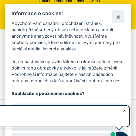
aktuálních informací z našeho webu
Informace o cookies!
Přihlásit se k odběru
Abychom vám usnadnili procházení stránek,
nabídli přizpůsobený obsah nebo reklamu a mohli
anonymně analyzovat návštěvnost, využíváme
Aplikace Mobilní rozhlas
soubory cookies, které sdílíme se svými partnery pro
sociální média, inzerci a analýzu.
Chcete dostávat do svého mobilu či mailu upozornění na
blížící se nebezpečí, odstávky, poruchy a výpadky energií,
Jejich nastavení upravíte klikem na ikonku štítu v levém
ankety, pozvánky na kulturní a sportovní akce?
dolním rohu obrazovky a kdykoliv jej můžete změnit.
Více informací o aplikaci
Podrobnější informace najdete v našich Zásadách
ochrany osobních údajů a používání souborů cookies.
Souhlasíte s používáním cookies?
© 2026 Magistrát města Zlína
Prohlášení o používání cookies
Ano, souhlasím
všechna práva vyhrazena
Ochrana osobních údajů
Prohlášení o přístupnosti
Podněty k webovým stránkám
Kontakt:
webmaster@zlin.eu
Nesouhlasím