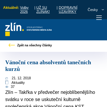
Aktuálně:
Volby
|
UŽ SU
|
DOPRAVNÍ
Česky
2026
ZLÍŇÁK!
UZAVÍRKY
o občany
Tiskové zprávy
Vánoční cena absolventů tanečních kurzů
Zpět na všechny články
otřebuji vyřídit
Potřebuji zaplatit
Diskuzní fór
Vánoční cena absolventů tanečních
kurzů
21. 12. 2018
Aktuality
37
Zlín – Takřka v předvečer nejoblíbenějšího
svátku v roce se uskuteční kulturně
společenská akce Vánoční cena KST