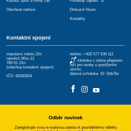
Kultura, sport a volný čas
Potřebuji zaplatit
Otevřená radnice
Diskuzní fórum
Kontakty
Kontaktní spojení
statutární město Zlín
telefon:
+420 577 630 111
náměstí Míru 12
infolinka s online přepisem
760 01 Zlín
řeči pro osoby s postižením
(
všechna kontaktní spojení
)
sluchu
datová schránka: ID: 5ttb7bs
IČO: 00283924
Odběr novinek
Zaregistrujte svou e-mailovou adresu k pravidelnému odběru