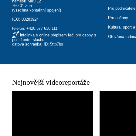
náměstí Míru 12
760 01 Zlín
Pro podnikatele
(
všechna kontaktní spojení
)
Pro občany
IČO: 00283924
Kultura, sport a
telefon:
+420 577 630 111
infolinka s online přepisem řeči pro osoby s
Otevřená radni
postižením sluchu
datová schránka: ID: 5ttb7bs
Nejnovější videoreportáže