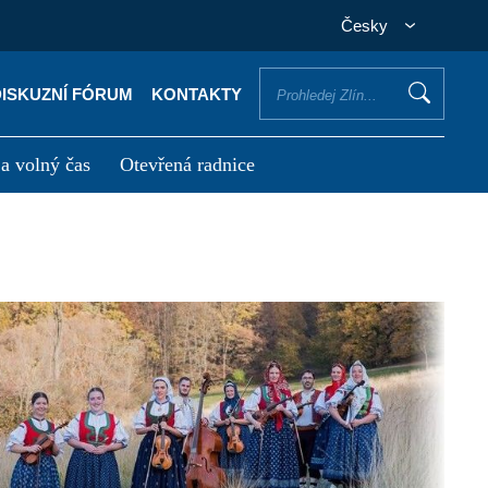
Česky
DISKUZNÍ FÓRUM
KONTAKTY
 a volný čas
Otevřená radnice
otřebuji vyřídit
Potřebuji zaplatit