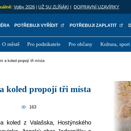
uálně:
Volby 2026
|
UŽ SU ZLÍŇÁK!
|
DOPRAVNÍ UZAVÍRKY
IÉRA
POTŘEBUJI VYŘÍDIT
POTŘEBUJI ZAPLATIT
O městě
Pro podnikatele
Pro občany
Kultura, sport
a
Kariéra
P
ní a koled propojí tři místa
 a koled propojí tři místa
163
í a koled z Valašska, Hostýnského