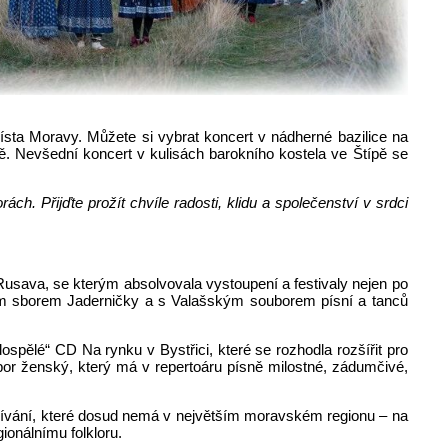
ísta Moravy. Můžete si vybrat koncert v nádherné bazilice na
 Nevšední koncert v kulisách barokního kostela ve Štípě se
. Přijďte prožít chvíle radosti, klidu a společenství v srdci
sava, se kterým absolvovala vystoupení a festivaly nejen po
ským sborem Jaderničky a s Valašským souborem písní a tanců
spělé“ CD Na rynku v Bystřici, které se rozhodla rozšířit pro
sbor ženský, který má v repertoáru písně milostné, zádumčivé,
pívání, které dosud nemá v největším moravském regionu – na
ionálnímu folkloru.