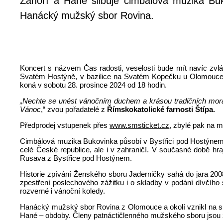
Záhoří a Hané slibuje cimbálová muzika Bu
Hanácký mužský sbor Rovina.
Koncert s názvem Čas radosti, veselosti bude mít navíc zvlá
Svatém Hostýně, v bazilice na Svatém Kopečku u Olomouce n
koná v sobotu 28. prosince 2024 od 18 hodin.
„Nechte se unést vánočním duchem a krásou tradičních moravsk
Vánoc
,“ zvou pořadatelé z
Římskokatolické farnosti Štípa.
Předprodej vstupenek přes
www.smsticket.cz
, zbylé pak na m
Cimbálová muzika Bukovinka působí v Bystřici pod Hostýnem 
celé České republice, ale i v zahraničí. V současné době h
Rusava z Bystřice pod Hostýnem.
Historie zpívání Ženského sboru Jaderničky sahá do jara 2008
zpestření poslechového zážitku i o skladby v podání dívčího 
rozverné i vánoční koledy.
Hanácký mužský sbor Rovina z Olomouce a okolí vznikl na sk
Hané – obdoby. Členy patnáctičlenného mužského sboru jsou zpě