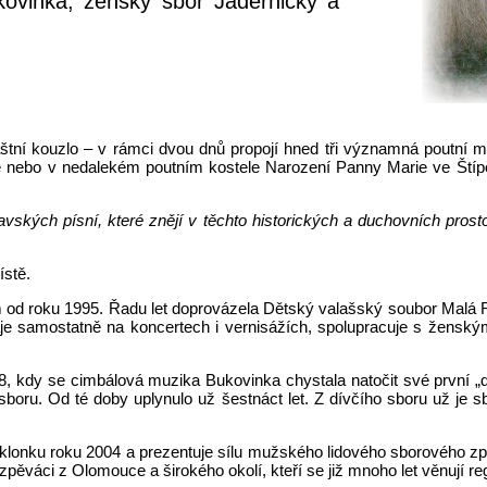
kovinka, ženský sbor Jaderničky a
štní kouzlo – v rámci dvou dnů propojí hned tři významná poutní m
ebo v nedalekém poutním kostele Narození Panny Marie ve Štípě.
ých písní, které znějí v těchto historických a duchovních prostorách
ístě.
od roku 1995. Řadu let doprovázela Dětský valašský soubor Malá Ru
raje samostatně na koncertech i vernisážích, spolupracuje s žen
, kdy se cimbálová muzika Bukovinka chystala natočit své první „do
sboru. Od té doby uplynulo už šestnáct let. Z dívčího sboru už je 
lonku roku 2004 a prezentuje sílu mužského lidového sborového z
váci z Olomouce a širokého okolí, kteří se již mnoho let věnují reg