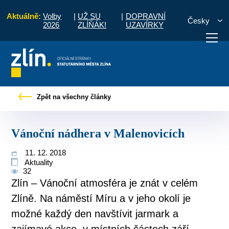
Aktuálně:
Volby
|
UŽ SU
|
DOPRAVNÍ
Česky
2026
ZLÍŇÁK!
UZAVÍRKY
vod
Pro občany
Tiskové zprávy
Vánoční nádhera v Malenovicích
Zpět na všechny články
otřebuji vyřídit
Potřebuji zaplatit
Diskuzní fór
Vánoční nádhera v Malenovicích
11. 12. 2018
Aktuality
32
Zlín – Vánoční atmosféra je znát v celém
Zlíně. Na náměstí Míru a v jeho okolí je
možné každý den navštívit jarmark a
zajímavé akce, v místních částech září