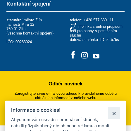
Kontaktní spojení
statutární město Zlín
telefon:
+420 577 630 111
náměstí Míru 12
infolinka s online přepisem
760 01 Zlín
řeči pro osoby s postižením
(
všechna kontaktní spojení
)
sluchu
datová schránka: ID: 5ttb7bs
IČO: 00283924
Odběr novinek
Zaregistrujte svou e-mailovou adresu k pravidelnému odběru
aktuálních informací z našeho webu
Informace o cookies!
Přihlásit se k odběru
Abychom vám usnadnili procházení stránek,
nabídli přizpůsobený obsah nebo reklamu a mohli