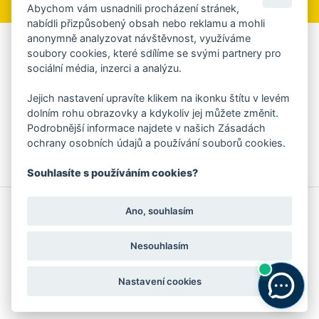
Abychom vám usnadnili procházení stránek,
nabídli přizpůsobený obsah nebo reklamu a mohli
anonymně analyzovat návštěvnost, využíváme
Aplikace Mobilní rozhlas
soubory cookies, které sdílíme se svými partnery pro
sociální média, inzerci a analýzu.
Chcete dostávat do svého mobilu či mailu upozornění na
blížící se nebezpečí, odstávky, poruchy a výpadky energií,
Jejich nastavení upravíte klikem na ikonku štítu v levém
ankety, pozvánky na kulturní a sportovní akce?
dolním rohu obrazovky a kdykoliv jej můžete změnit.
Více informací o aplikaci
Podrobnější informace najdete v našich Zásadách
ochrany osobních údajů a používání souborů cookies.
Souhlasíte s používáním cookies?
© 2026 Magistrát města Zlína
Prohlášení o používání cookies
Ano, souhlasím
všechna práva vyhrazena
Ochrana osobních údajů
Prohlášení o přístupnosti
Podněty k webovým stránkám
Kontakt:
webmaster@zlin.eu
Nesouhlasím
Nastavení cookies