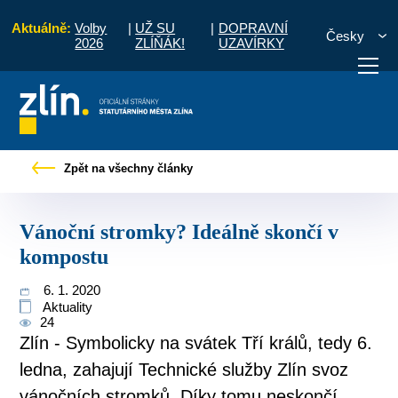
Aktuálně:
Volby
|
UŽ SU
|
DOPRAVNÍ
Česky
2026
ZLÍŇÁK!
UZAVÍRKY
čany
Tiskové zprávy
Vánoční stromky? Ideálně skončí v kompostu
Zpět na všechny články
otřebuji vyřídit
Potřebuji zaplatit
Diskuzní fór
Vánoční stromky? Ideálně skončí v
kompostu
6. 1. 2020
Aktuality
24
Zlín - Symbolicky na svátek Tří králů, tedy 6.
ledna, zahajují Technické služby Zlín svoz
vánočních stromků. Díky tomu neskončí