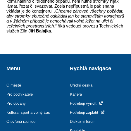
komunálního či tříděného odpadu, není nutné stromky nijak
lámat, řezat či svazovat. Zcela nepřípustná je pak snaha
vkládat je do kontejneru.
„Chceme zároveň všechny požádat,
aby stromky skutečně odkládali jen ke stanovištím kontejnerů
a v žádném případě je nenechávali volně ležet na ulici či
veřejných prostranstvích,“
říká vedoucí provozu Technických
služeb Zlín
Jiří Balajka
.
Menu
Rychlá navigace
O městě
Úřední deska
Pro podnikatele
Kariéra
Pro občany
Potřebuji vyřídit
Kultura, sport a volný čas
Potřebuji zaplatit
Otevřená radnice
Diskuzní fórum
Kontakty