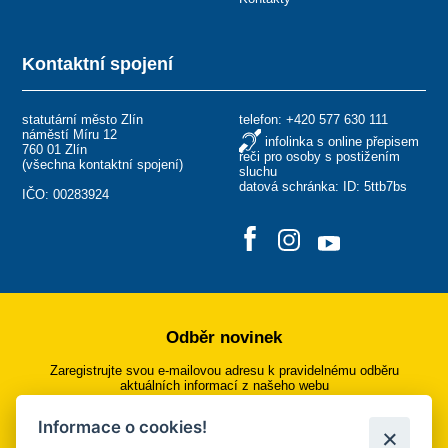
Kontaktní spojení
statutární město Zlín
telefon:
+420 577 630 111
náměstí Míru 12
infolinka s online přepisem
760 01 Zlín
řeči pro osoby s postižením
(
všechna kontaktní spojení
)
sluchu
datová schránka: ID: 5ttb7bs
IČO: 00283924
Odběr novinek
Zaregistrujte svou e-mailovou adresu k pravidelnému odběru
aktuálních informací z našeho webu
Informace o cookies!
Přihlásit se k odběru