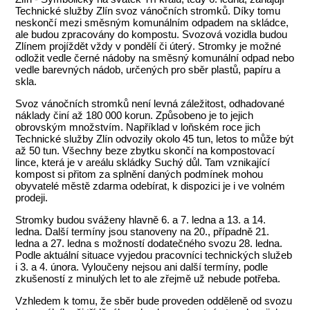
Technické služby Zlín svoz vánočních stromků. Díky tomu
neskončí mezi směsným komunálním odpadem na skládce,
ale budou zpracovány do kompostu. Svozová vozidla budou
Zlínem projíždět vždy v pondělí či úterý. Stromky je možné
odložit vedle černé nádoby na směsný komunální odpad nebo
vedle barevných nádob, určených pro sběr plastů, papíru a
skla.
Svoz vánočních stromků není levná záležitost, odhadované
náklady činí až 180 000 korun. Způsobeno je to jejich
obrovským množstvím. Například v loňském roce jich
Technické služby Zlín odvozily okolo 45 tun, letos to může být
až 50 tun. Všechny beze zbytku skončí na kompostovací
lince, která je v areálu skládky Suchý důl. Tam vznikající
kompost si přitom za splnění daných podmínek mohou
obyvatelé městě zdarma odebírat, k dispozici je i ve volném
prodeji.
Stromky budou sváženy hlavně 6. a 7. ledna a 13. a 14.
ledna. Další termíny jsou stanoveny na 20., případně 21.
ledna a 27. ledna s možností dodatečného svozu 28. ledna.
Podle aktuální situace vyjedou pracovníci technických služeb
i 3. a 4. února. Vyloučeny nejsou ani další termíny, podle
zkušeností z minulých let to ale zřejmě už nebude potřeba.
Vzhledem k tomu, že sběr bude proveden odděleně od svozu