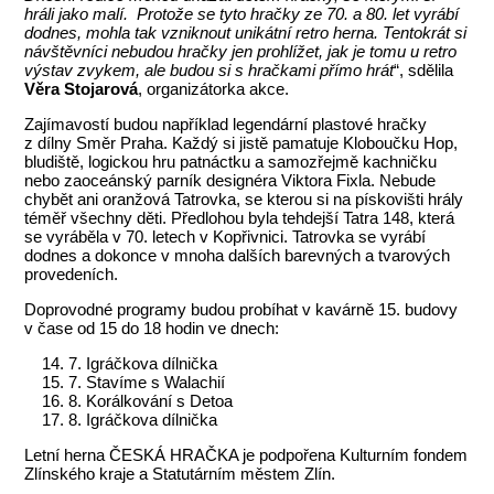
hráli jako malí. Protože se tyto hračky ze 70. a 80. let vyrábí
dodnes, mohla tak vzniknout unikátní retro herna. Tentokrát si
návštěvníci nebudou hračky jen prohlížet, jak je tomu u retro
výstav zvykem, ale budou si s hračkami přímo hrát
“, sdělila
Věra Stojarová
, organizátorka akce.
Zajímavostí budou například legendární plastové hračky
z dílny Směr Praha. Každý si jistě pamatuje Kloboučku Hop,
bludiště, logickou hru patnáctku a samozřejmě kachničku
nebo zaoceánský parník designéra Viktora Fixla. Nebude
chybět ani oranžová Tatrovka, se kterou si na pískovišti hrály
téměř všechny děti. Předlohou byla tehdejší Tatra 148, která
se vyráběla v 70. letech v Kopřivnici. Tatrovka se vyrábí
dodnes a dokonce v mnoha dalších barevných a tvarových
provedeních.
Doprovodné programy budou probíhat v kavárně 15. budovy
v čase od 15 do 18 hodin ve dnech:
7. Igráčkova dílnička
7. Stavíme s Walachií
8. Korálkování s Detoa
8. Igráčkova dílnička
Letní herna ČESKÁ HRAČKA je podpořena Kulturním fondem
Zlínského kraje a Statutárním městem Zlín.