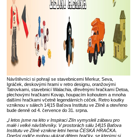
Návštěvníci si pohrají se stavebnicemi Merkur, Seva,
Igráček, deskovými hrami v retro designu, oranžovými
Tatrovkami, stavebnicí Walachia, dřevěnými hračkami Detoa,
plechovými hračkami Kovap, houpacím kohoutem a mnoha
dalšími hračkami včetně legendárních céček. Retro koutky
vzniknou v sálech 14|15 Baťova Institutu ve Zlíně a otevřeno
bude denně od 4. července do 31. srpna.
„
I letos jsme na léto v Inspiraci Zlín vymysleli zábavu pro
malé i velké návštěvníky. V prostorách sálu 14|15 Baťova
Institutu ve Zlíně vznikne letní herna ČESKÁ HRAČKA.
Dnešní rodiče mohou ukázat dětem hračky, se kterými si