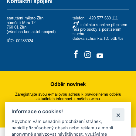
Kontaktní spojení
statutární město Zlín
telefon:
+420 577 630 111
náměstí Míru 12
infolinka s online přepisem
760 01 Zlín
řeči pro osoby s postižením
(
všechna kontaktní spojení
)
sluchu
datová schránka: ID: 5ttb7bs
IČO: 00283924
Odběr novinek
Zaregistrujte svou e-mailovou adresu k pravidelnému odběru
aktuálních informací z našeho webu
Informace o cookies!
Přihlásit se k odběru
Abychom vám usnadnili procházení stránek,
nabídli přizpůsobený obsah nebo reklamu a mohli
anonymně analyzovat návštěvnost, využíváme