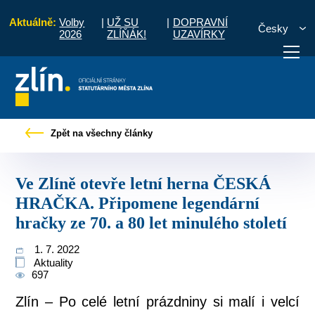
Aktuálně:
Volby
|
UŽ SU
|
DOPRAVNÍ
Česky
2026
ZLÍŇÁK!
UZAVÍRKY
 HRAČKA. Připomene legendární hračky ze 70. a 80 let minulého století
Zpět na všechny články
otřebuji vyřídit
Potřebuji zaplatit
Diskuzní fór
Ve Zlíně otevře letní herna ČESKÁ
HRAČKA. Připomene legendární
hračky ze 70. a 80 let minulého století
1. 7. 2022
Aktuality
697
Zlín – Po celé letní prázdniny si malí i velcí