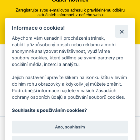
Zaregistrujte svou e-mailovou adresu k pravidelnému odběru
aktuálních informací z našeho webu
Informace o cookies!
Přihlásit se k odběru
Abychom vám usnadnili procházení stránek,
nabídli přizpůsobený obsah nebo reklamu a mohli
anonymně analyzovat návštěvnost, využíváme
Aplikace Mobilní rozhlas
soubory cookies, které sdílíme se svými partnery pro
sociální média, inzerci a analýzu.
Chcete dostávat do svého mobilu či mailu upozornění na
blížící se nebezpečí, odstávky, poruchy a výpadky energií,
Jejich nastavení upravíte klikem na ikonku štítu v levém
ankety, pozvánky na kulturní a sportovní akce?
dolním rohu obrazovky a kdykoliv jej můžete změnit.
Více informací o aplikaci
Podrobnější informace najdete v našich Zásadách
ochrany osobních údajů a používání souborů cookies.
Souhlasíte s používáním cookies?
© 2026 Magistrát města Zlína
Prohlášení o používání cookies
Ano, souhlasím
všechna práva vyhrazena
Ochrana osobních údajů
Prohlášení o přístupnosti
Podněty k webovým stránkám
Kontakt:
webmaster@zlin.eu