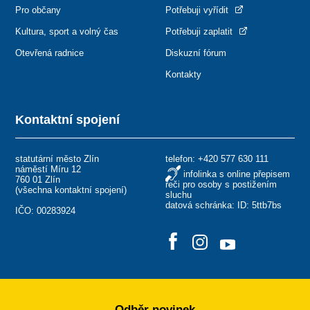
Pro občany
Potřebuji vyřídit
Kultura, sport a volný čas
Potřebuji zaplatit
Otevřená radnice
Diskuzní fórum
Kontakty
Kontaktní spojení
statutární město Zlín
telefon:
+420 577 630 111
náměstí Míru 12
infolinka s online přepisem
760 01 Zlín
řeči pro osoby s postižením
(
všechna kontaktní spojení
)
sluchu
datová schránka: ID: 5ttb7bs
IČO: 00283924
Odběr novinek