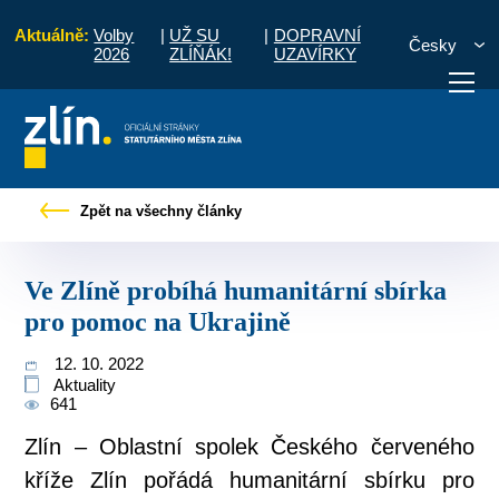
Aktuálně:
Volby
|
UŽ SU
|
DOPRAVNÍ
Česky
2026
ZLÍŇÁK!
UZAVÍRKY
ové zprávy
Ve Zlíně probíhá humanitární sbírka pro pomoc na Ukrajině
Zpět na všechny články
otřebuji vyřídit
Potřebuji zaplatit
Diskuzní fór
Ve Zlíně probíhá humanitární sbírka
pro pomoc na Ukrajině
12. 10. 2022
Aktuality
641
Zlín – Oblastní spolek Českého červeného
kříže Zlín pořádá humanitární sbírku pro