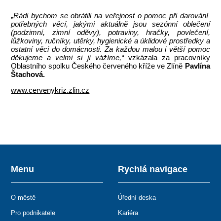
„
Rádi bychom se obrátili na veřejnost o pomoc při darování
potřebných věcí, jakými aktuálně jsou sezónní oblečení
(podzimní, zimní oděvy), potraviny, hračky, povlečení,
lůžkoviny, ručníky, utěrky, hygienické a úklidové prostředky a
ostatní věci do domácnosti. Za každou malou i větší pomoc
děkujeme a velmi si jí vážíme,“
vzkázala za pracovníky
Oblastního spolku Českého červeného kříže ve Zlíně
Pavlína
Štachová.
www.cervenykriz.zlin.cz
Menu
Rychlá navigace
O městě
Úřední deska
Pro podnikatele
Kariéra