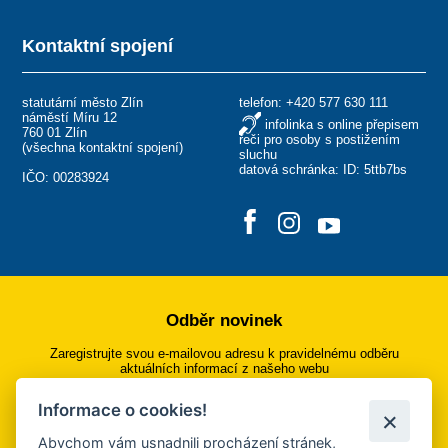
Kontaktní spojení
statutární město Zlín
telefon:
+420 577 630 111
náměstí Míru 12
infolinka s online přepisem
760 01 Zlín
řeči pro osoby s postižením
(
všechna kontaktní spojení
)
sluchu
datová schránka: ID: 5ttb7bs
IČO: 00283924
Odběr novinek
Zaregistrujte svou e-mailovou adresu k pravidelnému odběru
aktuálních informací z našeho webu
Informace o cookies!
Přihlásit se k odběru
Abychom vám usnadnili procházení stránek,