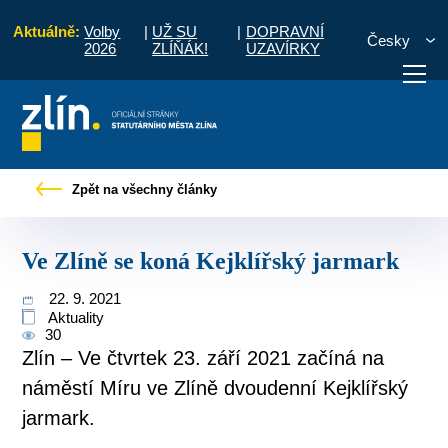
Aktuálně:
Volby
|
UŽ SU
|
DOPRAVNÍ
Česky
2026
ZLÍŇÁK!
UZAVÍRKY
Pro občany
Tiskové zprávy
Ve Zlíně se koná Kejklířský jarmark
Zpět na všechny články
otřebuji vyřídit
Potřebuji zaplatit
Diskuzní fór
Ve Zlíně se koná Kejklířský jarmark
22. 9. 2021
Aktuality
30
Zlín – Ve čtvrtek 23. září 2021 začíná na
náměstí Míru ve Zlíně dvoudenní Kejklířský
jarmark.