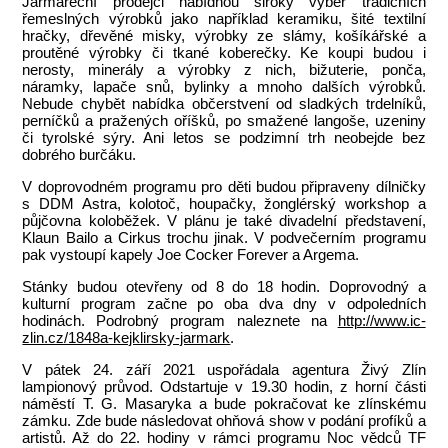
Jarmareční prodejci nabídnou široký výběr tradičních
řemeslných výrobků jako například keramiku, šité textilní
hračky, dřevěné misky, výrobky ze slámy, košíkářské a
proutěné výrobky či tkané koberečky. Ke koupi budou i
nerosty, minerály a výrobky z nich, bižuterie, ponča,
náramky, lapače snů, bylinky a mnoho dalších výrobků.
Nebude chybět nabídka občerstvení od sladkých trdelníků,
perníčků a pražených oříšků, po smažené langoše, uzeniny
či tyrolské sýry. Ani letos se podzimní trh neobejde bez
dobrého burčáku.
V doprovodném programu pro děti budou připraveny dílničky
s DDM Astra, kolotoč, houpačky, žonglérský workshop a
půjčovna koloběžek. V plánu je také divadelní představení,
Klaun Bailo a Cirkus trochu jinak. V podvečerním programu
pak vystoupí kapely Joe Cocker Forever a Argema.
Stánky budou otevřeny od 8 do 18 hodin. Doprovodný a
kulturní program začne po oba dva dny v odpoledních
hodinách. Podrobný program naleznete na
http://www.ic-
zlin.cz/1848a-kejklirsky-jarmark
.
V pátek 24. září 2021 uspořádala agentura Živý Zlín
lampionový průvod. Odstartuje v 19.30 hodin, z horní části
náměstí T. G. Masaryka a bude pokračovat ke zlínskému
zámku. Zde bude následovat ohňová show v podání profíků a
artistů. Až do 22. hodiny v rámci programu Noc vědců TF