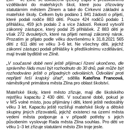
vzdělávání do mateřských škol, které jsou zřizovány
statutárním městem Zlínem a také do Církevní základní a
mateřské školy. Celkem bylo podáno 1 841 žádostí o přijetí,
které podali rodiče 883 dětí. Pouze 424 rodičů podalo 1
přihlášku, 459 jich podalo 2 a více žádostí. Rekord vytvořil
zákonný zástupce, který podal 25 přihlášek. Z 883 dětí je
však 272 dvouletých, které na přijetí nemají zákonný nárok.
Prozatím je přijato podle věku dovršenému k 31.8.2021 565
dětí z 611 dětí ve věku 3–6 let. Ne všechny děti, jejichž
zákonní zástupci podali přihlášky k předškolnímu vzdělávání,
mají trvalé bydliště ve Zlíně.
„V současné době není ještě přijímací řízení ukončeno
,
dle
správního řádu musí být rozhodnuto do 30 dnů, pak může být
rozhodováno ještě o případných odvoláních. Odvolání proti
nepřijetí řeší krajský úřad“,
sdělila
Kateřina Francová
,
náměstkyně primátora města Zlína pro oblast školství.
Mateřské školy, které město zřizuje, mají dle školského
rejstříku kapacitu 2 430 dětí. V současné době, pokud je
v MŠ volné místo, jsou přijímány i děti, které ještě nedosáhly
věku 3 let. Kapacitu ještě rozšiřují mateřské školy a dětské
skupiny jiných zřizovatelů, jejichž existenci na území města
vedení města podporuje a v případě potřeby s jejich
působením vyslovuje Rada města Zlína souhlas. Pro děti ve
věku 1–3 let zřizuje statutární město Zlín troje jesle.