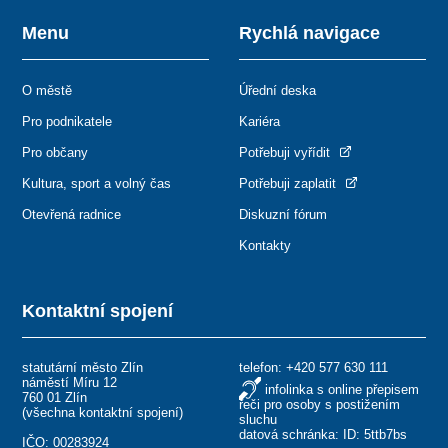
Menu
Rychlá navigace
O městě
Úřední deska
Pro podnikatele
Kariéra
Pro občany
Potřebuji vyřídit
Kultura, sport a volný čas
Potřebuji zaplatit
Otevřená radnice
Diskuzní fórum
Kontakty
Kontaktní spojení
statutární město Zlín
telefon:
+420 577 630 111
náměstí Míru 12
infolinka s online přepisem
760 01 Zlín
řeči pro osoby s postižením
(
všechna kontaktní spojení
)
sluchu
datová schránka: ID: 5ttb7bs
IČO: 00283924