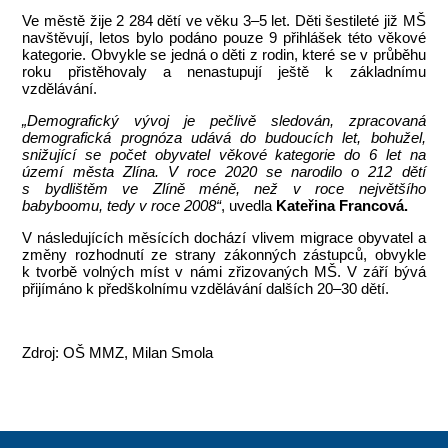
Ve městě žije 2 284 dětí ve věku 3–5 let. Děti šestileté již MŠ
navštěvují, letos bylo podáno pouze 9 přihlášek této věkové
kategorie. Obvykle se jedná o děti z rodin, které se v průběhu
roku přistěhovaly a nenastupují ještě k základnímu
vzdělávání.
„Demografický vývoj je pečlivě sledován, zpracovaná
demografická prognóza udává do budoucích let, bohužel,
snižující se počet obyvatel věkové kategorie do 6 let na
území města Zlína. V roce 2020 se narodilo o 212 dětí
s bydlištěm ve Zlíně méně, než v roce největšího
babyboomu, tedy v roce 2008“
, uvedla
Kateřina Francová.
V následujících měsících dochází vlivem migrace obyvatel a
změny rozhodnutí ze strany zákonných zástupců, obvykle
k tvorbě volných míst v námi zřizovaných MŠ. V září bývá
přijímáno k předškolnímu vzdělávání dalších 20–30 dětí.
Zdroj: OŠ MMZ, Milan Smola