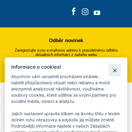
Odběr novinek
Zaregistrujte svou e-mailovou adresu k pravidelnému odběru
aktuálních informací z našeho webu
Informace o cookies!
Přihlásit se k odběru
Abychom vám usnadnili procházení stránek,
nabídli přizpůsobený obsah nebo reklamu a mohli
anonymně analyzovat návštěvnost, využíváme
Aplikace Mobilní rozhlas
soubory cookies, které sdílíme se svými partnery pro
sociální média, inzerci a analýzu.
Chcete dostávat do svého mobilu či mailu upozornění na
blížící se nebezpečí, odstávky, poruchy a výpadky energií,
Jejich nastavení upravíte klikem na ikonku štítu v levém
ankety, pozvánky na kulturní a sportovní akce?
dolním rohu obrazovky a kdykoliv jej můžete změnit.
Více informací o aplikaci
Podrobnější informace najdete v našich Zásadách