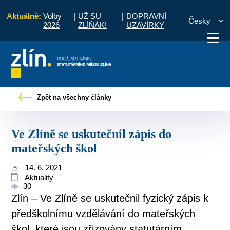
Aktuálně:
Volby
|
UŽ SU
|
DOPRAVNÍ
Česky
2026
ZLÍŇÁK!
UZAVÍRKY
y
Tiskové zprávy
Ve Zlíně se uskutečnil zápis do mateřských škol
Zpět na všechny články
otřebuji vyřídit
Potřebuji zaplatit
Diskuzní fór
Ve Zlíně se uskutečnil zápis do
mateřských škol
14. 6. 2021
Aktuality
30
Zlín – Ve Zlíně se uskutečnil fyzický zápis k
předškolnímu vzdělávání do mateřských
škol, které jsou zřizovány statutárním