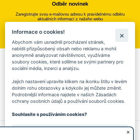
Odběr novinek
Zaregistrujte svou e-mailovou adresu k pravidelnému odběru
aktuálních informací z našeho webu
Informace o cookies!
Přihlásit se k odběru
Abychom vám usnadnili procházení stránek,
nabídli přizpůsobený obsah nebo reklamu a mohli
anonymně analyzovat návštěvnost, využíváme
Aplikace Mobilní rozhlas
soubory cookies, které sdílíme se svými partnery pro
sociální média, inzerci a analýzu.
Chcete dostávat do svého mobilu či mailu upozornění na
blížící se nebezpečí, odstávky, poruchy a výpadky energií,
Jejich nastavení upravíte klikem na ikonku štítu v levém
ankety, pozvánky na kulturní a sportovní akce?
dolním rohu obrazovky a kdykoliv jej můžete změnit.
Více informací o aplikaci
Podrobnější informace najdete v našich Zásadách
ochrany osobních údajů a používání souborů cookies.
Souhlasíte s používáním cookies?
© 2026 Magistrát města Zlína
Prohlášení o používání cookies
Ano, souhlasím
všechna práva vyhrazena
Ochrana osobních údajů
Prohlášení o přístupnosti
Podněty k webovým stránkám