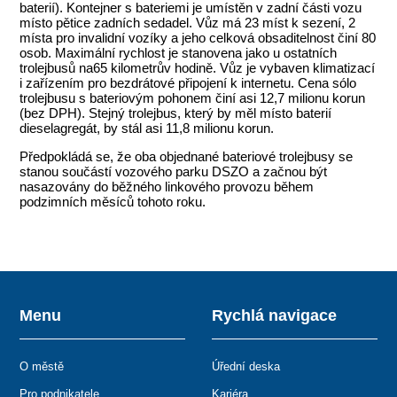
baterií). Kontejner s bateriemi je umístěn v zadní části vozu
místo pětice zadních sedadel. Vůz má 23 míst k sezení, 2
místa pro invalidní vozíky a jeho celková obsaditelnost činí 80
osob. Maximální rychlost je stanovena jako u ostatních
trolejbusů na65 kilometrův hodině. Vůz je vybaven klimatizací
i zařízením pro bezdrátové připojení k internetu. Cena sólo
trolejbusu s bateriovým pohonem činí asi 12,7 milionu korun
(bez DPH). Stejný trolejbus, který by měl místo baterií
dieselagregát, by stál asi 11,8 milionu korun.
Předpokládá se, že oba objednané bateriové trolejbusy se
stanou součástí vozového parku DSZO a začnou být
nasazovány do běžného linkového provozu během
podzimních měsíců tohoto roku.
Menu
Rychlá navigace
O městě
Úřední deska
Pro podnikatele
Kariéra