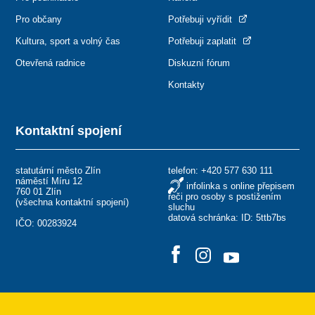
Pro občany
Potřebuji vyřídit
Kultura, sport a volný čas
Potřebuji zaplatit
Otevřená radnice
Diskuzní fórum
Kontakty
Kontaktní spojení
statutární město Zlín
telefon:
+420 577 630 111
náměstí Míru 12
infolinka s online přepisem
760 01 Zlín
řeči pro osoby s postižením
(
všechna kontaktní spojení
)
sluchu
datová schránka: ID: 5ttb7bs
IČO: 00283924