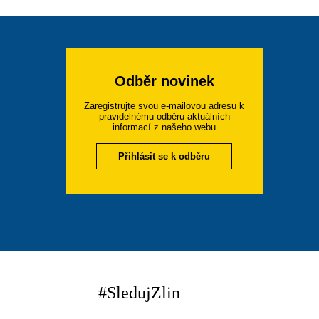
Odběr novinek
Zaregistrujte svou e-mailovou adresu k
pravidelnému odběru aktuálních
informací z našeho webu
Přihlásit se k odběru
#SledujZlin