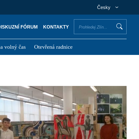
Česky
DISKUZNÍ FÓRUM
KONTAKTY
 a volný čas
Otevřená radnice
otřebuji vyřídit
Potřebuji zaplatit