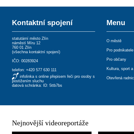
Kontaktní spojení
Menu
statutární město Zlín
O městě
náměstí Míru 12
760 01 Zlín
Pro podnikatele
(
všechna kontaktní spojení
)
Pro občany
IČO: 00283924
Kultura, sport a
telefon:
+420 577 630 111
infolinka s online přepisem řeči pro osoby s
Otevřená radni
postižením sluchu
datová schránka: ID: 5ttb7bs
Nejnovější videoreportáže