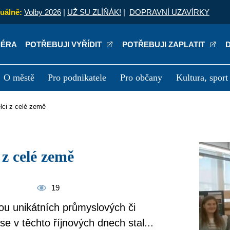
uálně:
Volby 2026
|
UŽ SU ZLÍŇÁK!
|
DOPRAVNÍ UZAVÍRKY
IÉRA
POTŘEBUJI VYŘÍDIT
POTŘEBUJI ZAPLATIT
O městě
Pro podnikatele
Pro občany
Kultura, sport
a
Kariéra
P
ělci z celé země
 z celé země
19
dou unikátních průmyslových či
e v těchto říjnových dnech stal...