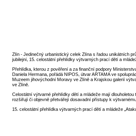
Zlín - Jedinečný urbanistický celek Zlína s řadou unikátních 
jubilejní, 15. celostátní přehlídky výtvarných prací dětí a mláde
Přehlídka, kterou z pověření a za finanční podpory Ministerstva
Daniela Hermana, pořádá NIPOS, útvar ARTAMA ve spolupráci 
Muzeem jihovýchodní Moravy ve Zlíně a Krajskou galerií výtva
ve Zlíně.
Celostátní výtvarné přehlídky dětí a mládeže mají dlouholetou t
rozšiřují či objevně přetvářejí dosavadní přístupy k výtvarn
15. celostátní přehlídka výtvarných prací dětí a mládeže „Ataku