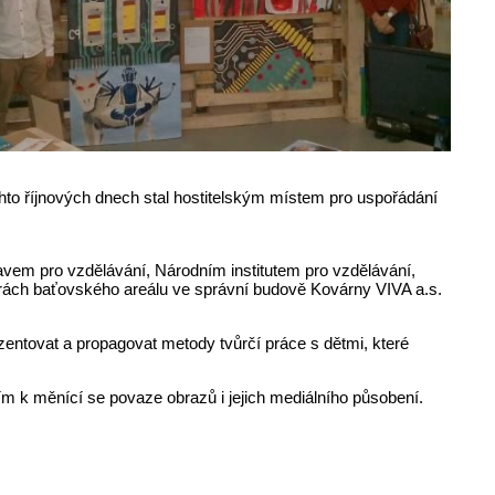
chto říjnových dnech stal hostitelským místem pro uspořádání
em pro vzdělávání, Národním institutem pro vzdělávání,
torách baťovského areálu ve správní budově Kovárny VIVA a.s.
rezentovat a propagovat metody tvůrčí práce s dětmi, které
utím k měnící se povaze obrazů i jejich mediálního působení.