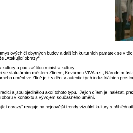
průmyslových či obytných budov a dalších kulturních památek se v tě
že „Atakující obrazy“.
 kultury a pod záštitou ministra kultury
se statutárním městem Zlínem, Kovárnou VIVA a.s., Národním ústav
rného umění ve Zlíně je k vidění v autentických industriálních pros
radici a jsou ojedinělou akcí tohoto typu. Jejich cílem je nalézat, p
ému oboru v kontextu s vývojem současného umění.
jící obrazy“ reaguje na nejnovější trendy vizuální kultury s přihlédn