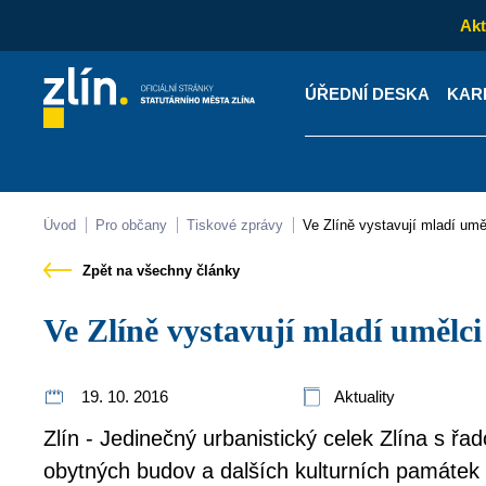
Akt
ÚŘEDNÍ DESKA
KAR
Kontakty
Úřední desk
Úvod
Pro občany
Tiskové zprávy
Ve Zlíně vystavují mladí um
Zpět na všechny články
Ve Zlíně vystavují mladí umělci
19. 10. 2016
Aktuality
Zlín - Jedinečný urbanistický celek Zlína s řa
obytných budov a dalších kulturních památek s