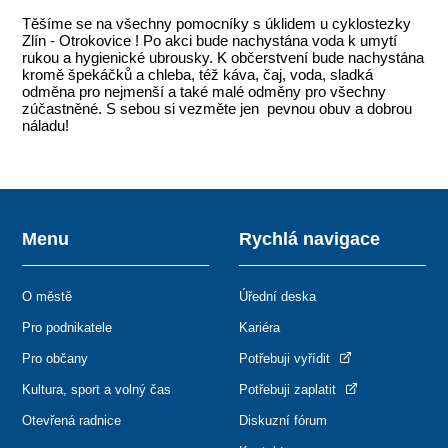
Těšíme se na všechny pomocníky s úklidem u cyklostezky
Zlín - Otrokovice ! Po akci bude nachystána voda k umytí
rukou a hygienické ubrousky. K občerstvení bude nachystána
kromě špekáčků a chleba, též káva, čaj, voda, sladká
odměna pro nejmenší a také malé odměny pro všechny
zúčastněné. S sebou si vezměte jen pevnou obuv a dobrou
náladu!
Menu
Rychlá navigace
O městě
Úřední deska
Pro podnikatele
Kariéra
Pro občany
Potřebuji vyřídit
Kultura, sport a volný čas
Potřebuji zaplatit
Otevřená radnice
Diskuzní fórum