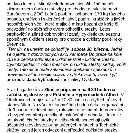
po dvou letech. Minulý rok dobrovolníci přibližně na pěti
kilometrovém úseku u stezky pro chodce a cyklisty mezi
Burešovem a ZOO Lešná posbírali odhadem 170 kg různého
odpadu, umělých i skleněných lahví, papíru, krabiček a jiných
nepotřebných věcí, které majitelé místo hození do koše či
odevzdání do sběrného dvora odhodili u stezky. Letos
otrokovičtí a zlínští dobrovolníci zahájí cyklistickou sezonu
společným úklidem stezky pro chodce a cyklisty podél řeky
Dřevnice.
"Termín, na kterém se dohodli je
sobota
30. března.
Jedná
se o jednu z doprovodných akcí kampaně Do práce na kole
2019 a celonárodní akce Ukliďme svět - ukliďme Česko.
Cyklobrigádníci z obou měst se při úklidu stezky setkají vpůli
cesty. Tato akce bude zakončena opékáním špekáčků u
dřevěného altánu vedle splavu v Otrokovicích, Trávníky,"
prozradila
Jana Vybíralová
z iniciativy CykloZlín.
Sraz brigádníků ve
Zlíně je připraven na 9.30 hodin na
začátku cyklostezky v Prštném u Hypermarketu Albert
. V
Otrokovicích mají sraz až v 10.30 hodin na čtyřech různých
stanovištích. Na všech stanovištích budou čekat organizátoři,
kteří budou rozdávat pytle, rukavice a seznámí dobrovolníky
s bezpečnostními pravidly při nakládání s odpady . Jakmile
se ukončí čistění stezky a jejího okolí, ponechají pytle
účastníci u cyklostezky na určených místech a Technické
služby zajistí jejich odvezení a případné dočistění stezky.