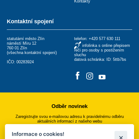
Kontakty
Kontaktní spojení
statutární město Zlín
telefon:
+420 577 630 111
náměstí Míru 12
infolinka s online přepisem
760 01 Zlín
řeči pro osoby s postižením
(
všechna kontaktní spojení
)
sluchu
datová schránka: ID: 5ttb7bs
IČO: 00283924
Odběr novinek
Zaregistrujte svou e-mailovou adresu k pravidelnému odběru
aktuálních informací z našeho webu
Informace o cookies!
Přihlásit se k odběru