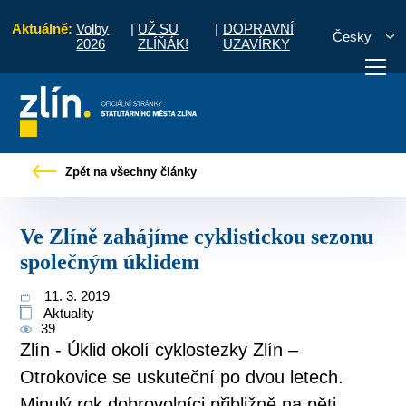
Aktuálně:
Volby
|
UŽ SU
|
DOPRAVNÍ
Česky
2026
ZLÍŇÁK!
UZAVÍRKY
ové zprávy
Ve Zlíně zahájíme cyklistickou sezonu společným úklidem
Zpět na všechny články
otřebuji vyřídit
Potřebuji zaplatit
Diskuzní fór
Ve Zlíně zahájíme cyklistickou sezonu
společným úklidem
11. 3. 2019
Aktuality
39
Zlín - Úklid okolí cyklostezky Zlín –
Otrokovice se uskuteční po dvou letech.
Minulý rok dobrovolníci přibližně na pěti