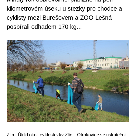
kilometrovém úseku u stezky pro chodce a
cyklisty mezi Burešovem a ZOO Lešná
posbírali odhadem 170 kg...
Zlín - Úklid okolí cyklostezky Zlín – Otrokovice se uskuteční