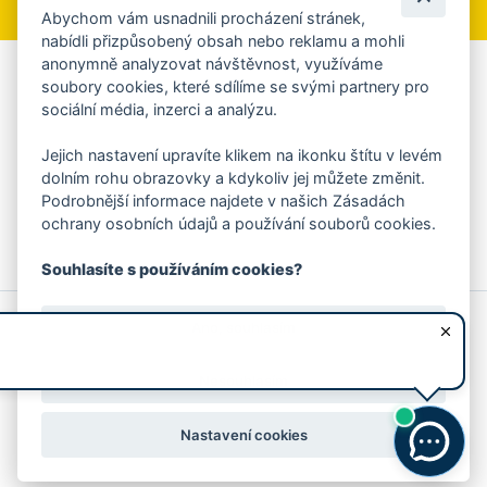
Abychom vám usnadnili procházení stránek,
nabídli přizpůsobený obsah nebo reklamu a mohli
anonymně analyzovat návštěvnost, využíváme
Aplikace Mobilní rozhlas
soubory cookies, které sdílíme se svými partnery pro
sociální média, inzerci a analýzu.
Chcete dostávat do svého mobilu či mailu upozornění na
blížící se nebezpečí, odstávky, poruchy a výpadky energií,
Jejich nastavení upravíte klikem na ikonku štítu v levém
ankety, pozvánky na kulturní a sportovní akce?
dolním rohu obrazovky a kdykoliv jej můžete změnit.
Více informací o aplikaci
Podrobnější informace najdete v našich Zásadách
ochrany osobních údajů a používání souborů cookies.
Souhlasíte s používáním cookies?
© 2026 Magistrát města Zlína
Prohlášení o používání cookies
Ano, souhlasím
všechna práva vyhrazena
Ochrana osobních údajů
Prohlášení o přístupnosti
Podněty k webovým stránkám
Kontakt:
webmaster@zlin.eu
Nesouhlasím
Nastavení cookies