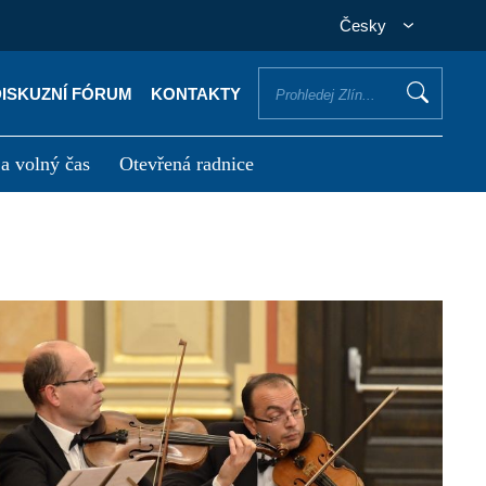
Česky
DISKUZNÍ FÓRUM
KONTAKTY
 a volný čas
Otevřená radnice
otřebuji vyřídit
Potřebuji zaplatit