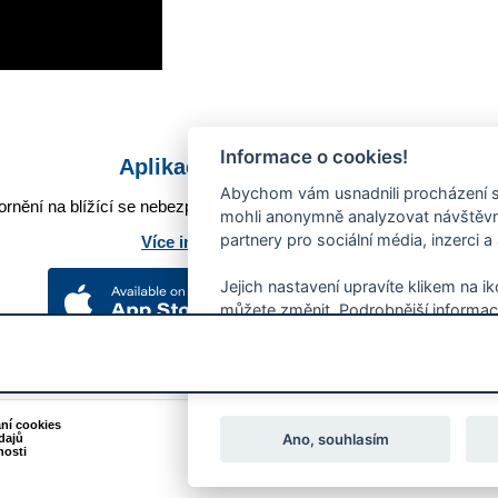
Informace o cookies!
Aplikace Mobilní rozhlas
Abychom vám usnadnili procházení s
rnění na blížící se nebezpečí, odstávky, poruchy a výpadky energií,
mohli anonymně analyzovat návštěvno
partnery pro sociální média, inzerci a
Více informací o aplikaci
Jejich nastavení upravíte klikem na i
můžete změnit. Podrobnější informac
používání souborů cookies.
Souhlasíte s používáním cookies?
ání cookies
Podněty k webovým stránkám
Ano, souhlasím
dajů
Kontakt:
webmaster@zlin.eu
nosti