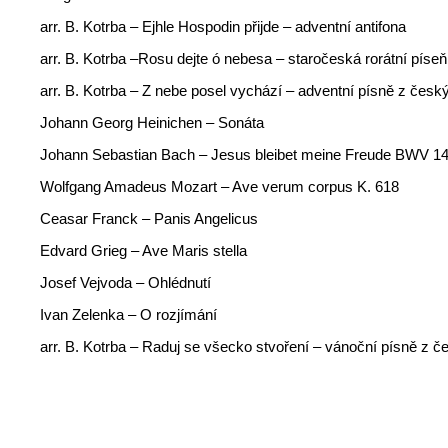
arr. B. Kotrba – Ejhle Hospodin přijde – adventní antifona
arr. B. Kotrba –Rosu dejte ó nebesa – staročeská rorátní píseň
arr. B. Kotrba – Z nebe posel vychází – adventní písně z česk
Johann Georg Heinichen – Sonáta
Johann Sebastian Bach – Jesus bleibet meine Freude BWV 1
Wolfgang Amadeus Mozart – Ave verum corpus K. 618
Ceasar Franck – Panis Angelicus
Edvard Grieg – Ave Maris stella
Josef Vejvoda – Ohlédnutí
Ivan Zelenka – O rozjímání
arr. B. Kotrba – Raduj se všecko stvoření – vánoční písně z 