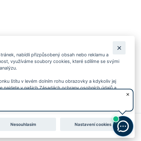
tránek, nabídli přizpůsobený obsah nebo reklamu a
 ankety, pozvánky na kulturní a sportovní akce?
st, využíváme soubory cookies, které sdílíme se svými
 analýzu.
konku štítu v levém dolním rohu obrazovky a kdykoliv jej
e najdete v našich Zásadách ochrany osobních údajů a
Nesouhlasím
Nastavení cookies