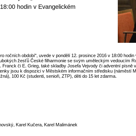
 18:00 hodin v Evangelickém
vero ročních období“, uvede v pondělí 12. prosince 2016 v 18:00 hodi
hlubokých žesťů České filharmonie se svým uměleckým vedoucím R
 Franck či E. Grieg, také skladby Josefa Vejvody či adventní písně v
penky jsou k dispozici v Městském informačním středisku (náměstí M
á), 100 Kč (studenti, senioři, ZTP), děti do 15 let zdarma.
hovský, Karel Kučera, Karel Malimánek