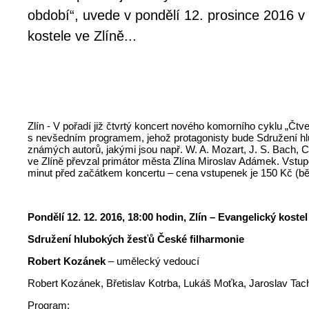
období“, uvede v pondělí 12. prosince 2016 v
kostele ve Zlíně...
Zlín - V pořadí již čtvrtý koncert nového komorního cyklu „Čt
s nevšedním programem, jehož protagonisty bude Sdružení 
známých autorů, jakými jsou např. W. A. Mozart, J. S. Bach, C.
ve Zlíně převzal primátor města Zlína Miroslav Adámek. Vstu
minut před začátkem koncertu – cena vstupenek je 150 Kč (běžn
Pondělí 12. 12. 2016, 18:00 hodin, Zlín –
Evangelický kostel
Sdružení hlubokých žesťů České filharmonie
Robert Kozánek
– umělecký vedoucí
Robert Kozánek, Břetislav Kotrba, Lukáš Moťka, Jaroslav Tac
Program: