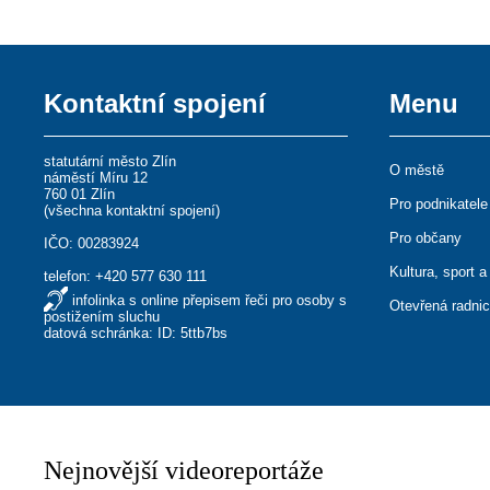
Kontaktní spojení
Menu
statutární město Zlín
O městě
náměstí Míru 12
760 01 Zlín
Pro podnikatele
(
všechna kontaktní spojení
)
Pro občany
IČO: 00283924
Kultura, sport a
telefon:
+420 577 630 111
infolinka s online přepisem řeči pro osoby s
Otevřená radni
postižením sluchu
datová schránka: ID: 5ttb7bs
Nejnovější videoreportáže