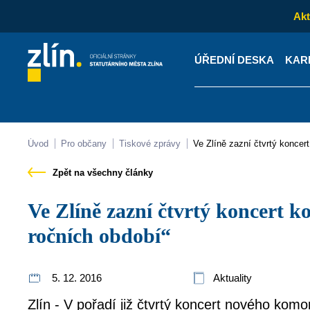
Akt
ÚŘEDNÍ DESKA
KAR
Kontakty
Úřední desk
Úvod
Pro občany
Tiskové zprávy
Ve Zlíně zazní čtvrtý konce
Zpět na všechny články
Ve Zlíně zazní čtvrtý koncert komorního cyklu „Čtvero
ročních období“
5. 12. 2016
Aktuality
Zlín - V pořadí již čtvrtý koncert nového komo