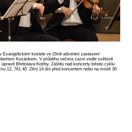
n v Evangelickém kostele ve Zlíně adventní zastavení
obertem Kozánkem. V průběhu večera zazní vedle světově
 úpravě Břetislava Kotrby. Záštitu nad koncerty tohoto cyklu
íru 12, 761 40 Zlín) 14 dní před koncertem nebo na místě 30