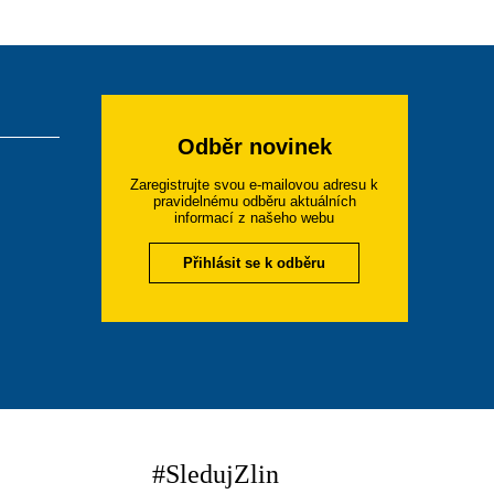
Odběr novinek
Zaregistrujte svou e-mailovou adresu k
pravidelnému odběru aktuálních
informací z našeho webu
Přihlásit se k odběru
#SledujZlin