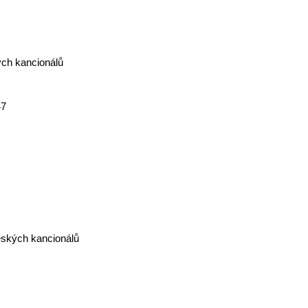
ých kancionálů
47
českých kancionálů