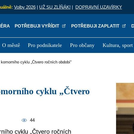
uálně:
Volby 2026
|
UŽ SU ZLÍŇÁK!
|
DOPRAVNÍ UZAVÍRKY
IÉRA
POTŘEBUJI VYŘÍDIT
POTŘEBUJI ZAPLATIT
O městě
Pro podnikatele
Pro občany
Kultura, sport
a
Kariéra
P
rt komorního cyklu „Čtvero ročních období“
44
rního cyklu „Čtvero ročních