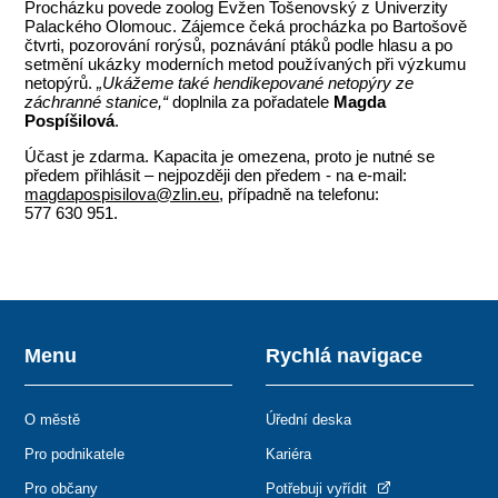
Procházku povede zoolog Evžen Tošenovský z Univerzity
Palackého Olomouc. Zájemce čeká procházka po Bartošově
čtvrti, pozorování rorýsů, poznávání ptáků podle hlasu a po
setmění ukázky moderních metod používaných při výzkumu
netopýrů.
„Ukážeme také hendikepované netopýry ze
záchranné stanice,“
doplnila za pořadatele
Magda
Pospíšilová
.
Účast je zdarma. Kapacita je omezena, proto je nutné se
předem přihlásit – nejpozději den předem - na e-mail:
magdapospisilova@zlin.eu
, případně na telefonu:
577 630 951.
Menu
Rychlá navigace
O městě
Úřední deska
Pro podnikatele
Kariéra
Pro občany
Potřebuji vyřídit