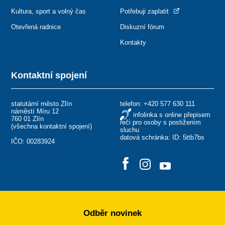
Kultura, sport a volný čas
Potřebuji zaplatit
Otevřená radnice
Diskuzní fórum
Kontakty
Kontaktní spojení
statutární město Zlín
telefon:
+420 577 630 111
náměstí Míru 12
infolinka s online přepisem
760 01 Zlín
řeči pro osoby s postižením
(
všechna kontaktní spojení
)
sluchu
datová schránka: ID: 5ttb7bs
IČO: 00283924
Odběr novinek