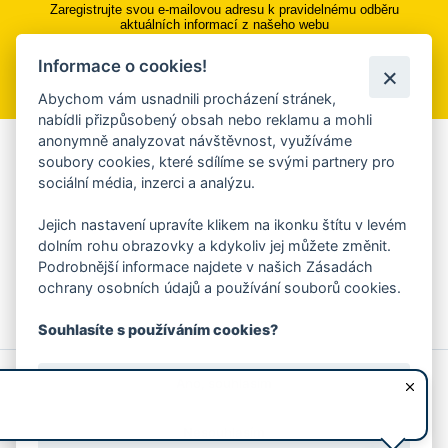
Zaregistrujte svou e-mailovou adresu k pravidelnému odběru
aktuálních informací z našeho webu
Informace o cookies!
Přihlásit se k odběru
Abychom vám usnadnili procházení stránek,
nabídli přizpůsobený obsah nebo reklamu a mohli
anonymně analyzovat návštěvnost, využíváme
Aplikace Mobilní rozhlas
soubory cookies, které sdílíme se svými partnery pro
sociální média, inzerci a analýzu.
Chcete dostávat do svého mobilu či mailu upozornění na
blížící se nebezpečí, odstávky, poruchy a výpadky energií,
Jejich nastavení upravíte klikem na ikonku štítu v levém
ankety, pozvánky na kulturní a sportovní akce?
dolním rohu obrazovky a kdykoliv jej můžete změnit.
Více informací o aplikaci
Podrobnější informace najdete v našich Zásadách
ochrany osobních údajů a používání souborů cookies.
Souhlasíte s používáním cookies?
© 2026 Magistrát města Zlína
Prohlášení o používání cookies
Ano, souhlasím
všechna práva vyhrazena
Ochrana osobních údajů
Prohlášení o přístupnosti
Podněty k webovým stránkám
Kontakt:
webmaster@zlin.eu
Nesouhlasím