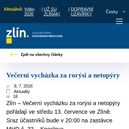
Aktuálně:
Volby
|
UŽ SU
|
DOPRAVNÍ
Česky
2026
ZLÍŇÁK!
UZAVÍRKY
Pro občany
Tiskové zprávy
Večerní vycházka za rorýsi a netopýry
Zpět na všechny články
otřebuji vyřídit
Potřebuji zaplatit
Diskuzní fór
Večerní vycházka za rorýsi a netopýry
8. 7. 2016
Aktuality
18
Zlín – Večerní vycházku za rorýsi a netopýry
pořádají ve středu 13. července ve Zlíně.
Sraz účastníků bude v 20:00 na zastávce
MHD č. 33 – Kneslova.