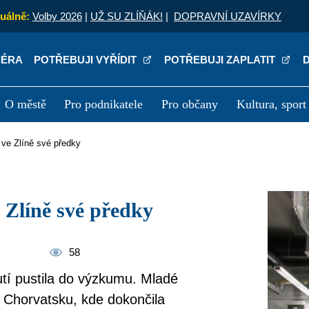
uálně:
Volby 2026
|
UŽ SU ZLÍŇÁK!
|
DOPRAVNÍ UZAVÍRKY
IÉRA
POTŘEBUJI VYŘÍDIT
POTŘEBUJI ZAPLATIT
O městě
Pro podnikatele
Pro občany
Kultura, sport
a
Kariéra
P
 ve Zlíně své předky
 Zlíně své předky
58
hutí pustila do výzkumu. Mladé
 v Chorvatsku, kde dokončila