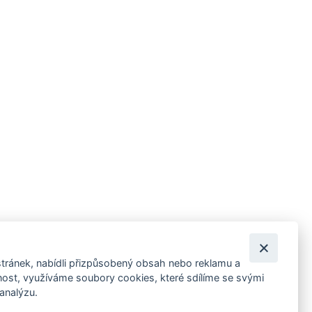
tránek, nabídli přizpůsobený obsah nebo reklamu a
 ankety, pozvánky na kulturní a sportovní akce?
st, využíváme soubory cookies, které sdílíme se svými
 analýzu.