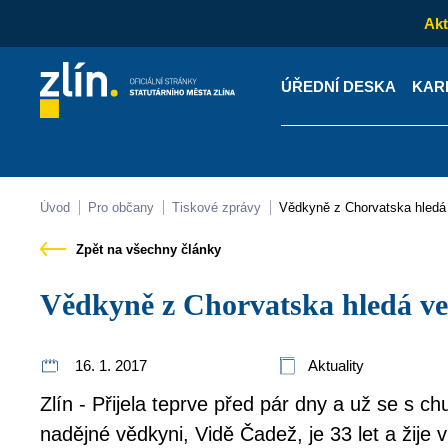
Akt
ÚŘEDNÍ DESKA
KAR
Kontakty
Úřední desk
Úvod
Pro občany
Tiskové zprávy
Vědkyně z Chorvatska hledá
Zpět na všechny články
Vědkyně z Chorvatska hledá ve
16. 1. 2017
Aktuality
Zlín - Přijela teprve před pár dny a už se s c
nadějné vědkyni, Vidě Čadež, je 33 let a žije