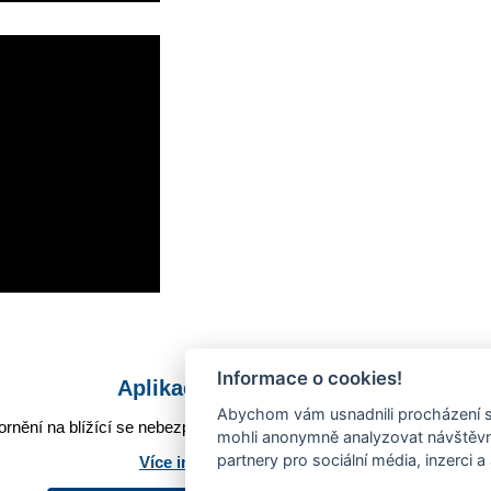
Informace o cookies!
Aplikace Mobilní rozhlas
Abychom vám usnadnili procházení s
rnění na blížící se nebezpečí, odstávky, poruchy a výpadky energií,
mohli anonymně analyzovat návštěvno
partnery pro sociální média, inzerci a
Více informací o aplikaci