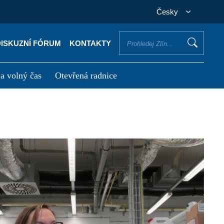
Česky
DISKUZNÍ FÓRUM
KONTAKTY
 a volný čas
Otevřená radnice
otřebuji vyřídit
Potřebuji zaplatit