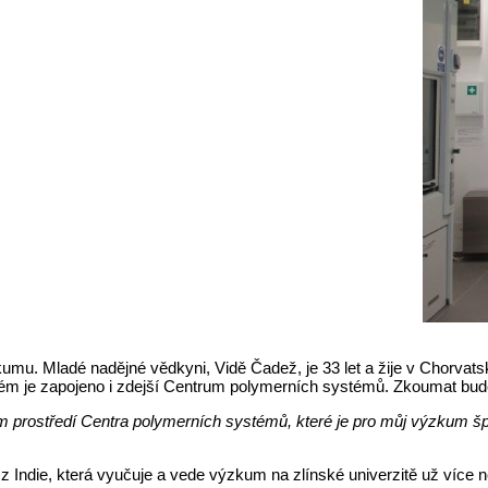
výzkumu. Mladé nadějné vědkyni, Vidě Čadež, je 33 let a žije v Chorv
erém je zapojeno i zdejší Centrum polymerních systémů. Zkoumat bude
m prostředí Centra polymerních systémů, které je pro můj výzkum š
ndie, která vyučuje a vede výzkum na zlínské univerzitě už více ne