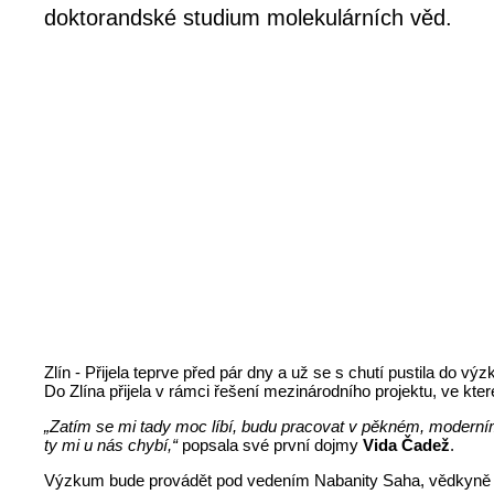
doktorandské studium molekulárních věd.
Zlín - Přijela teprve před pár dny a už se s chutí pustila do 
Do Zlína přijela v rámci řešení mezinárodního projektu, ve kt
„Zatím se mi tady moc líbí, budu pracovat v pěkném, moderní
ty mi u nás chybí,“
popsala své první dojmy
Vida Čadež
.
Výzkum bude provádět pod vedením Nabanity Saha, vědkyně z I