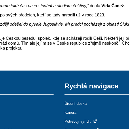
umu také čas na cestování a studium češtiny,“
doufá
Vida Čadež
.
 po svých předcích, kteří se tady narodili už v roce 1823.
ději odešel do bývalé Jugoslávie. Mí předci pocházejí z oblasti Šlu
je Českou besedu, spolek, kde se scházejí rodilí Češi. Někteří její 
rátí domů. Tím ale její mise v České republice zřejmě neskončí. Chc
ka projektu.
Rychlá navigace
Úřední deska
Kariéra
Potřebuji vyřídit