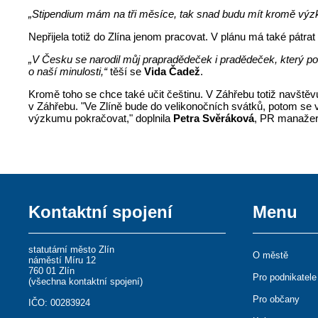
„Stipendium mám na tři měsíce, tak snad budu mít kromě výzk
Nepřijela totiž do Zlína jenom pracovat. V plánu má také pátrat
„V Česku se narodil můj prapradědeček i pradědeček, který poz
o naší minulosti,“
těší se
Vida Čadež
.
Kromě toho se chce také učit češtinu. V Záhřebu totiž navštěvu
v Záhřebu. "Ve Zlíně bude do velikonočních svátků, potom se v
výzkumu pokračovat," doplnila
Petra Svěráková
, PR manažer
Kontaktní spojení
Menu
statutární město Zlín
O městě
náměstí Míru 12
760 01 Zlín
Pro podnikatele
(
všechna kontaktní spojení
)
Pro občany
IČO: 00283924