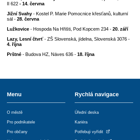
II 622
- 14. června
Jižní Svahy
- Kostel P. Marie Pomocnice křesťanů, kulturní
sál -
28. června
Lužkovice
- Hospoda Na Hřišti, Pod Kopcem 234 -
20. září
Lazy, Lesní čtvrť
- ZŠ Slovenská, jídelna, Slovenská 3076 -
4. října
Prštné
- Budova HZ, Náves 636 -
18. října
Menu
Rychlá navigace
O městě
Úřední deska
Pro podnikatele
Kariéra
Pro občany
Potřebuji vyřídit