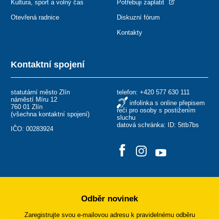
Kultura, sport a volný čas
Potřebuji zaplatit
Otevřená radnice
Diskuzní fórum
Kontakty
Kontaktní spojení
statutární město Zlín
telefon:
+420 577 630 111
náměstí Míru 12
infolinka s online přepisem
760 01 Zlín
řeči pro osoby s postižením
(
všechna kontaktní spojení
)
sluchu
datová schránka: ID: 5ttb7bs
IČO: 00283924
Odběr novinek
Zaregistrujte svou e-mailovou adresu k pravidelnému odběru