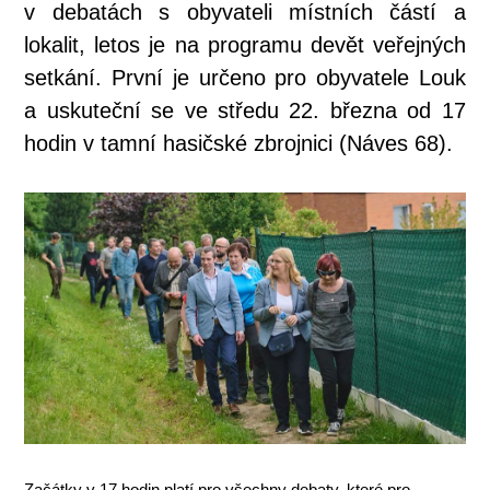
v debatách s obyvateli místních částí a
lokalit, letos je na programu devět veřejných
setkání. První je určeno pro obyvatele Louk
a uskuteční se ve středu 22. března od 17
hodin v tamní hasičské zbrojnici (Náves 68).
Začátky v 17 hodin platí pro všechny debaty, které pro