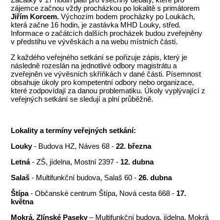
zájemce začnou vždy procházkou po lokalitě s primátorem
Jiřím Korcem.
Výchozím bodem procházky po Loukách,
která začne 16 hodin, je zastávka MHD Louky, střed.
Informace o začátcích dalších procházek budou zveřejněny
v předstihu ve vývěskách a na webu místních částí.
Z každého veřejného setkání se pořizuje zápis, který je
následně rozeslán na jednotlivé odbory magistrátu a
zveřejněn ve vývěsních skříňkách v dané části. Písemnost
obsahuje úkoly pro kompetentní odbory nebo organizace,
které zodpovídají za danou problematiku. Úkoly vyplývající z
veřejných setkání se sledují a plní průběžně.
Lokality a termíny veřejných setkání:
Louky
- Budova HZ, Náves 68 -
22. března
Letná
- ZŠ, jídelna, Mostní 2397 -
12. dubna
Salaš
- Multifunkční budova, Salaš 60 -
26. dubna
Štípa
- Občanské centrum Štípa, Nová cesta 668 -
17.
května
Mokrá, Zlínské Paseky
– Multifunkční budova, jídelna, Mokrá