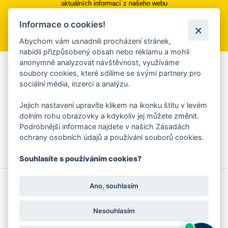
aktuálních informací z našeho webu
Informace o cookies!
Přihlásit se k odběru
Abychom vám usnadnili procházení stránek,
nabídli přizpůsobený obsah nebo reklamu a mohli
anonymně analyzovat návštěvnost, využíváme
Aplikace Mobilní rozhlas
soubory cookies, které sdílíme se svými partnery pro
sociální média, inzerci a analýzu.
Chcete dostávat do svého mobilu či mailu upozornění na
blížící se nebezpečí, odstávky, poruchy a výpadky energií,
Jejich nastavení upravíte klikem na ikonku štítu v levém
ankety, pozvánky na kulturní a sportovní akce?
dolním rohu obrazovky a kdykoliv jej můžete změnit.
Více informací o aplikaci
Podrobnější informace najdete v našich Zásadách
ochrany osobních údajů a používání souborů cookies.
Souhlasíte s používáním cookies?
© 2026 Magistrát města Zlína
Prohlášení o používání cookies
Ano, souhlasím
všechna práva vyhrazena
Ochrana osobních údajů
Prohlášení o přístupnosti
Podněty k webovým stránkám
Kontakt:
webmaster@zlin.eu
Nesouhlasím