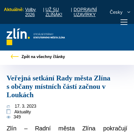
Aktuálně:
Volby
|
UŽ SU
|
DOPRAVNÍ
Česky
2026
ZLÍŇÁK!
UZAVÍRKY
ná setkání Rady města Zlína s občany místních částí začnou v Loukách
Zpět na všechny články
otřebuji vyřídit
Potřebuji zaplatit
Diskuzní fór
Veřejná setkání Rady města Zlína
s občany místních částí začnou v
Loukách
17. 3. 2023
Aktuality
349
Zlín – Radní města Zlína pokračují