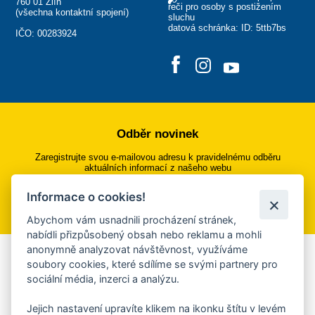
760 01 Zlín
řeči pro osoby s postižením
(
všechna kontaktní spojení
)
sluchu
datová schránka: ID: 5ttb7bs
IČO: 00283924
Odběr novinek
Zaregistrujte svou e-mailovou adresu k pravidelnému odběru
aktuálních informací z našeho webu
Informace o cookies!
Přihlásit se k odběru
Abychom vám usnadnili procházení stránek,
nabídli přizpůsobený obsah nebo reklamu a mohli
anonymně analyzovat návštěvnost, využíváme
Aplikace Mobilní rozhlas
soubory cookies, které sdílíme se svými partnery pro
sociální média, inzerci a analýzu.
Chcete dostávat do svého mobilu či mailu upozornění na
blížící se nebezpečí, odstávky, poruchy a výpadky energií,
Jejich nastavení upravíte klikem na ikonku štítu v levém
ankety, pozvánky na kulturní a sportovní akce?