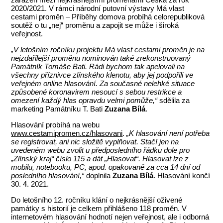
2020/2021. V rámci národní putovní výstavy Má vlast
cestami proměn – Příběhy domova probíhá celorepubliková
soutěž o tu „nej“ proměnu a zapojit se může i široká
veřejnost.
„V letošním ročníku projektu Má vlast cestami proměn je na
nejzdařilejší proměnu nominován také zrekonstruovaný
Památník Tomáše Bati. Rádi bychom tak apelovali na
všechny příznivce zlínského klenotu, aby jej podpořili ve
veřejném online hlasování. Za současné nelehké situace
způsobené koronavirem nesoucí s sebou restrikce a
omezení každý hlas opravdu velmi pomůže,“
sdělila za
marketing Památníku T. Bati
Zuzana Bílá
.
Hlasování probíhá na webu
www.cestamipromen.cz/hlasovani
.
„K hlasování není potřeba
se registrovat, ani nic složitě vyplňovat. Stačí jen na
uvedeném webu zvolit u předposledního řádku dole pro
„Zlínský kraj“ číslo 115 a dát „Hlasovat“. Hlasovat lze z
mobilu, notebooku, PC, apod. opakovaně za cca 14 dní od
posledního hlasování,“
doplnila
Zuzana Bílá
. Hlasování končí
30. 4. 2021.
Do letošního 12. ročníku klání o nejkrásnější oživené
památky s historií je celkem přihlášeno 118 proměn. V
internetovém hlasování hodnotí nejen veřejnost, ale i odborná