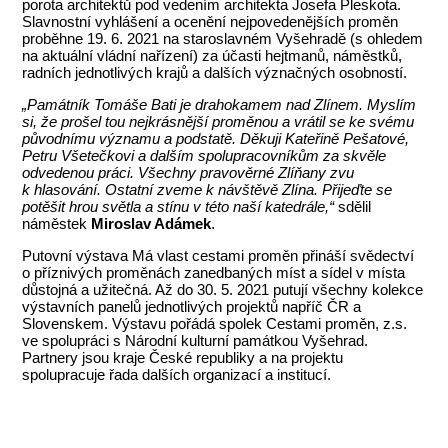
porota architektů pod vedením architekta Josefa Pleskota.
Slavnostní vyhlášení a ocenění nejpovedenějších proměn
proběhne 19. 6. 2021 na staroslavném Vyšehradě (s ohledem
na aktuální vládní nařízení) za účasti hejtmanů, náměstků,
radních jednotlivých krajů a dalších význačných osobností.
„Památník Tomáše Bati je drahokamem nad Zlínem. Myslím
si, že prošel tou nejkrásnější proměnou a vrátil se ke svému
původnímu významu a podstatě. Děkuji Kateřině Pešatové,
Petru Všetečkovi a dalším spolupracovníkům za skvěle
odvedenou práci. Všechny pravověrné Zlíňany zvu
k hlasování. Ostatní zveme k návštěvě Zlína. Přijeďte se
potěšit hrou světla a stínu v této naší katedrále,“
sdělil
náměstek
Miroslav Adámek
.
Putovní výstava Má vlast cestami proměn přináší svědectví
o příznivých proměnách zanedbaných míst a sídel v místa
důstojná a užitečná. Až do 30. 5. 2021 putují všechny kolekce
výstavních panelů jednotlivých projektů napříč ČR a
Slovenskem. Výstavu pořádá spolek Cestami proměn, z.s.
ve spolupráci s Národní kulturní památkou Vyšehrad.
Partnery jsou kraje České republiky a na projektu
spolupracuje řada dalších organizací a institucí.