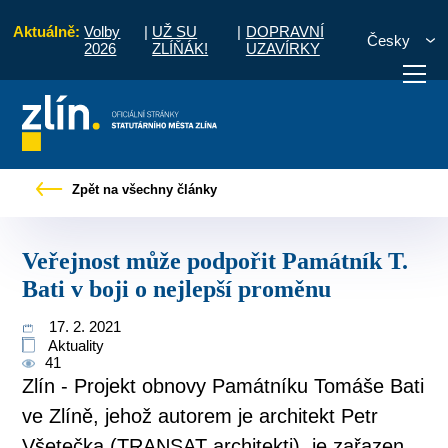
Aktuálně:
Volby
|
UŽ SU
|
DOPRAVNÍ
Česky
2026
ZLÍŇÁK!
UZAVÍRKY
y
Veřejnost může podpořit Památník T. Bati v boji o nejlepší proměnu
Zpět na všechny články
otřebuji vyřídit
Potřebuji zaplatit
Diskuzní fór
Veřejnost může podpořit Památník T.
Bati v boji o nejlepší proměnu
17. 2. 2021
Aktuality
41
Zlín - Projekt obnovy Památníku Tomáše Bati
ve Zlíně, jehož autorem je architekt Petr
Všetečka (TRANSAT architekti), je zařazen