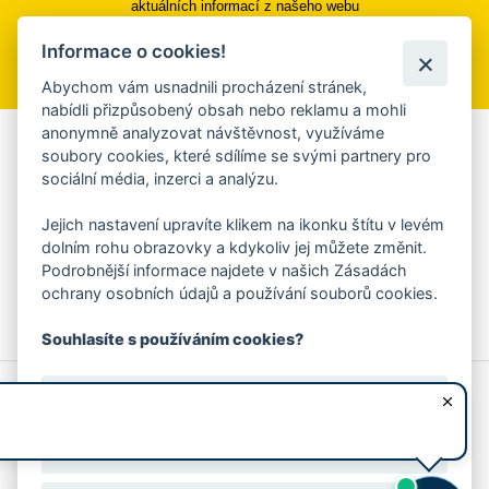
aktuálních informací z našeho webu
Informace o cookies!
Přihlásit se k odběru
Abychom vám usnadnili procházení stránek,
nabídli přizpůsobený obsah nebo reklamu a mohli
anonymně analyzovat návštěvnost, využíváme
Aplikace Mobilní rozhlas
soubory cookies, které sdílíme se svými partnery pro
sociální média, inzerci a analýzu.
Chcete dostávat do svého mobilu či mailu upozornění na
blížící se nebezpečí, odstávky, poruchy a výpadky energií,
Jejich nastavení upravíte klikem na ikonku štítu v levém
ankety, pozvánky na kulturní a sportovní akce?
dolním rohu obrazovky a kdykoliv jej můžete změnit.
Více informací o aplikaci
Podrobnější informace najdete v našich Zásadách
ochrany osobních údajů a používání souborů cookies.
Souhlasíte s používáním cookies?
© 2026 Magistrát města Zlína
Prohlášení o používání cookies
Ano, souhlasím
všechna práva vyhrazena
Ochrana osobních údajů
Prohlášení o přístupnosti
Podněty k webovým stránkám
Kontakt:
webmaster@zlin.eu
Nesouhlasím