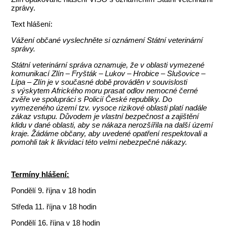
zprávy.
Text hlášení:
Vážení občané vyslechněte si oznámení Státní veterinární
správy.
Státní veterinární správa oznamuje, že v oblasti vymezené
komunikací Zlín – Fryšták – Lukov – Hrobice – Slušovice –
Lípa – Zlín je v současné době prováděn v souvislosti
s výskytem Afrického moru prasat odlov nemocné černé
zvěře ve spolupráci s Policií České republiky. Do
vymezeného území tzv. vysoce rizikové oblasti platí nadále
zákaz vstupu. Důvodem je vlastní bezpečnost a zajištění
klidu v dané oblasti, aby se nákaza nerozšířila na další území
kraje. Žádáme občany, aby uvedené opatření respektovali a
pomohli tak k likvidaci této velmi nebezpečné nákazy.
Termíny hlášení:
Pondělí 9. října v 18 hodin
Středa 11. října v 18 hodin
Pondělí 16. října v 18 hodin