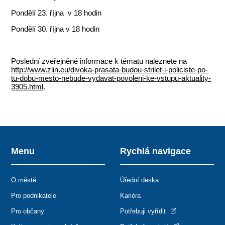
Pondělí 23. října v 18 hodin
Pondělí 30. října v 18 hodin
Poslední zveřejněné informace k tématu naleznete na
http://www.zlin.eu/divoka-prasata-budou-strilet-i-policiste-po-
tu-dobu-mesto-nebude-vydavat-povoleni-ke-vstupu-aktuality-
3905.html
.
Menu
Rychlá navigace
O městě
Úřední deska
Pro podnikatele
Kariéra
Pro občany
Potřebuji vyřídit