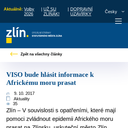
Aktuálně:
Volby
|
UŽ SU
|
DOPRAVNÍ
Česky
2026
ZLÍŇÁK!
UZAVÍRKY
Tiskové zprávy
VISO bude hlásit informace k Africkému moru prasat
Zpět na všechny články
otřebuji vyřídit
Potřebuji zaplatit
Diskuzní fór
VISO bude hlásit informace k
Africkému moru prasat
9. 10. 2017
Aktuality
35
Zlín – V souvislosti s opatřeními, které mají
pomoci zvládnout epidemii Afrického moru
prasat na Zlínsku, uskuteční město Zlín