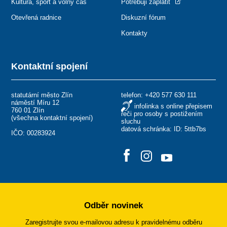
Kultura, sport a volný čas
Potřebuji zaplatit
Otevřená radnice
Diskuzní fórum
Kontakty
Kontaktní spojení
statutární město Zlín
telefon:
+420 577 630 111
náměstí Míru 12
infolinka s online přepisem
760 01 Zlín
řeči pro osoby s postižením
(
všechna kontaktní spojení
)
sluchu
datová schránka: ID: 5ttb7bs
IČO: 00283924
Odběr novinek
Zaregistrujte svou e-mailovou adresu k pravidelnému odběru