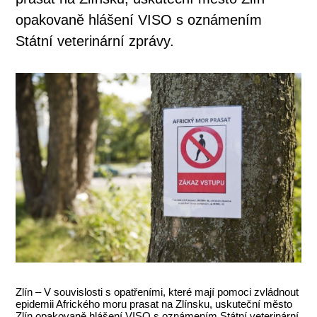
opakovaně hlášení VISO s oznámením
Státní veterinární zprávy.
Zlín – V souvislosti s opatřeními, které mají pomoci zvládnout
epidemii Afrického moru prasat na Zlínsku, uskuteční město
Zlín opakovaně hlášení VISO s oznámením Státní veterinární